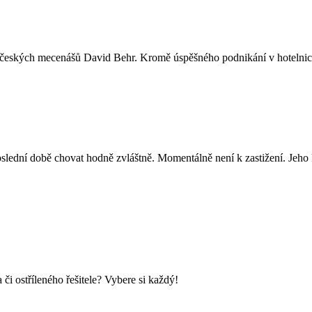
 českých mecenášů David Behr. Kromě úspěšného podnikání v hotelnictví
lední době chovat hodně zvláštně. Momentálně není k zastižení. Jeho k
i ostříleného řešitele? Vybere si každý!