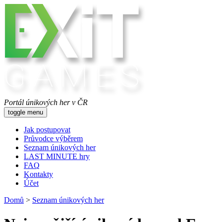
Portál únikových her v ČR
toggle menu
Jak postupovat
Průvodce výběrem
Seznam únikových her
LAST MINUTE hry
FAQ
Kontakty
Účet
Domů
>
Seznam únikových her