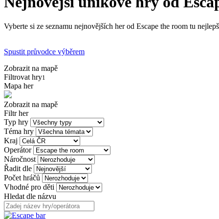
Nejnovější únikové hry od Esca
Vyberte si ze seznamu nejnovějších her od Escape the room tu nejlepš
Spustit průvodce výběrem
Zobrazit na mapě
Filtrovat hry
1
Mapa her
Zobrazit na mapě
Filtr her
Typ hry
Téma hry
Kraj
Operátor
Náročnost
Řadit dle
Počet hráčů
Vhodné pro děti
Hledat dle názvu