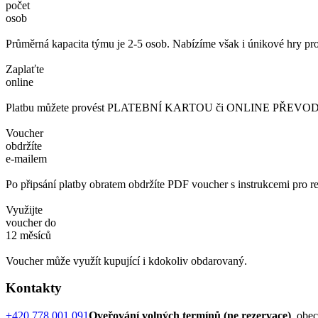
počet
osob
Průměrná kapacita týmu je 2-5 osob. Nabízíme však i únikové hry pro
Zaplaťte
online
Platbu můžete provést PLATEBNÍ KARTOU či ONLINE PŘEVODEM. 
Voucher
obdržíte
e-mailem
Po připsání platby obratem obdržíte PDF voucher s instrukcemi pro re
Využijte
voucher do
12 měsíců
Voucher může využít kupující i kdokoliv obdarovaný.
Kontakty
+420 778 001 091
Oveřování volných termínů (ne rezervace)
, obe