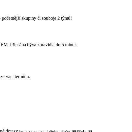
 početnější skupiny či souboje 2 týmů!
Připsána bývá zpravidla do 5 minut.
zervaci termínu.
cné dotazy
Provozní doba infolinky: Po-Ne, 09:00-18:00