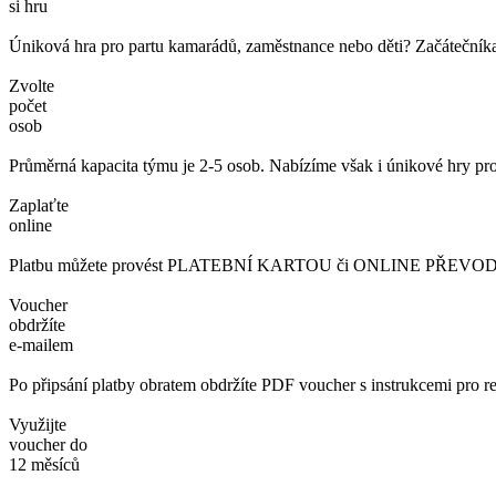
si hru
Úniková hra pro partu kamarádů, zaměstnance nebo děti? Začátečníka č
Zvolte
počet
osob
Průměrná kapacita týmu je 2-5 osob. Nabízíme však i únikové hry pro
Zaplaťte
online
Platbu můžete provést PLATEBNÍ KARTOU či ONLINE PŘEVODEM. 
Voucher
obdržíte
e-mailem
Po připsání platby obratem obdržíte PDF voucher s instrukcemi pro re
Využijte
voucher do
12 měsíců