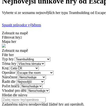
Nejnovější únikové hry od Esca
Vyberte si ze seznamu nejnovějších her typu Teambuilding od Escape t
Spustit průvodce výběrem
Zobrazit na mapě
Filtrovat hry
2
Mapa her
Zobrazit na mapě
Filtr her
Typ hry
Téma hry
Kraj
Operátor
Náročnost
Řadit dle
Počet hráčů
Vhodné pro děti
Hledat dle názvu
Zadanému názvu neodpovídají žádné hry ani operátoři.