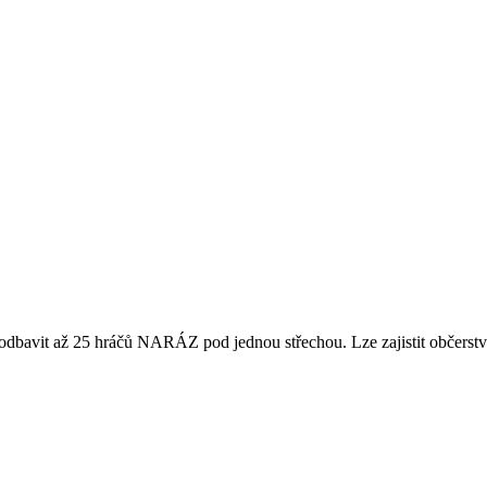
dbavit až 25 hráčů NARÁZ pod jednou střechou. Lze zajistit občerstven