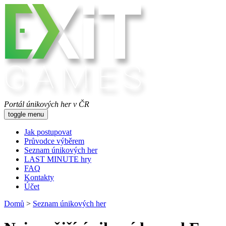
Portál únikových her v ČR
toggle menu
Jak postupovat
Průvodce výběrem
Seznam únikových her
LAST MINUTE hry
FAQ
Kontakty
Účet
Domů
>
Seznam únikových her