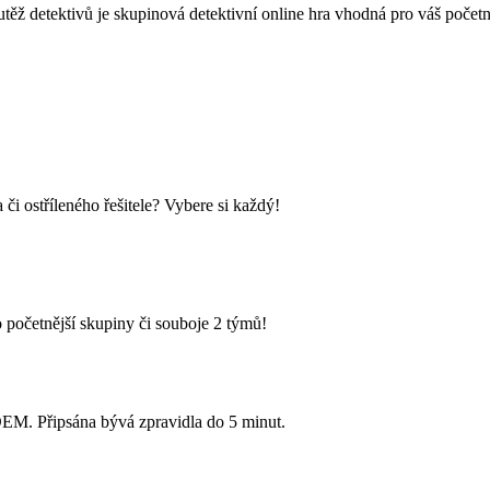
vů je skupinová detektivní online hra vhodná pro váš početný tý
i ostříleného řešitele? Vybere si každý!
 početnější skupiny či souboje 2 týmů!
Připsána bývá zpravidla do 5 minut.