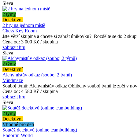
Sleva
2 týmy
Detektivní
2 hry na jednom místě
Chess Key Room
Jste větší skupina a chcete si zahrát únikovku? Rozdělte se do 2 skupin
Cena od:
3 000 Kč / skupina
zobrazit hru
Sleva
2 týmy
Detektivní
Alchymistův odkaz (souboj 2 týmů)
Mindmaze
Souboj týmů: Alchymistův odkaz Oblíbený souboj týmů je zpět v nov
Cena od:
4 580 Kč / skupina
zobrazit hru
Sleva
2 týmy
Detektivní
Vhodné pro děti
Soutěž detektivů (online teambuilding)
Endorfin World