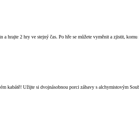
 a hrajte 2 hry ve stejný čas. Po hře se můžete vyměnit a zjistit, komu 
ém kabátě! Užijte si dvojnásobnou porci zábavy s alchymistovým Soub