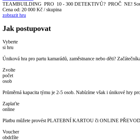
TEAMBUILDING PRO 10 - 300 DETEKTIVŮ? PROČ NE! Soutěž detekti
Cena od:
20 000 Kč / skupina
zobrazit hru
Jak postupovat
Vyberte
si hru
Úniková hra pro partu kamarádů, zaměstnance nebo děti? Začátečníka č
Zvolte
počet
osob
Průměrná kapacita týmu je 2-5 osob. Nabízíme však i únikové hry pro
Zaplaťte
online
Platbu můžete provést PLATEBNÍ KARTOU či ONLINE PŘEVODEM. 
Voucher
obdržíte