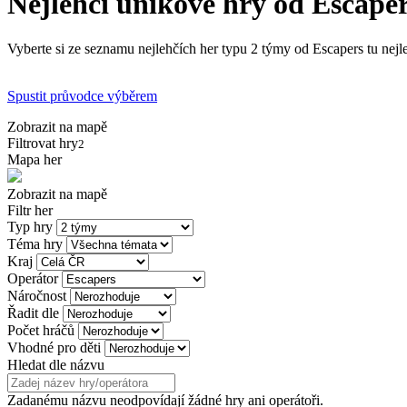
Nejlehčí únikové hry od Escape
Vyberte si ze seznamu nejlehčích her typu 2 týmy od Escapers tu nejle
Spustit průvodce výběrem
Zobrazit na mapě
Filtrovat hry
2
Mapa her
Zobrazit na mapě
Filtr her
Typ hry
Téma hry
Kraj
Operátor
Náročnost
Řadit dle
Počet hráčů
Vhodné pro děti
Hledat dle názvu
Zadanému názvu neodpovídají žádné hry ani operátoři.