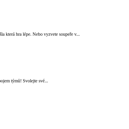
šla která hra lépe. Nebo vyzvete soupeře v...
ojem týmů! Svolejte své...