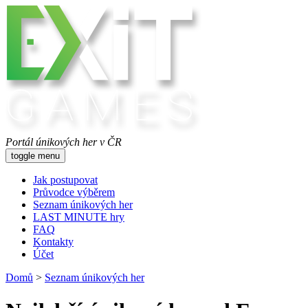
Portál únikových her v ČR
toggle menu
Jak postupovat
Průvodce výběrem
Seznam únikových her
LAST MINUTE hry
FAQ
Kontakty
Účet
Domů
>
Seznam únikových her