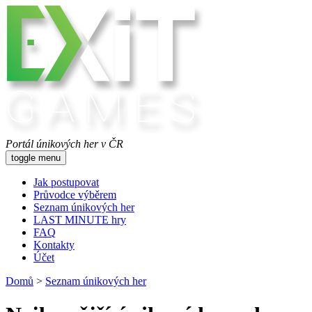
Portál únikových her v ČR
toggle menu
Jak postupovat
Průvodce výběrem
Seznam únikových her
LAST MINUTE hry
FAQ
Kontakty
Účet
Domů
>
Seznam únikových her