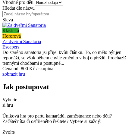
Vhodné pro děti
Hledat dle názvu
Sleva
Klasická
Hororová
Za dveřmi Sanatoria
Escapers
Do starého sanatoria jsi přijel kvůli článku. To, co mělo být jen
reportáží, se však během chvíle změnilo v boj o přežití. Procházíš
temnými chodbami a postupně...
Cena od:
800 Kč / skupina
zobrazit hru
Jak postupovat
Vyberte
si hru
Úniková hra pro partu kamarádů, zaměstnance nebo děti?
Začátečníka či ostříleného řešitele? Vybere si každý!
Zvolte