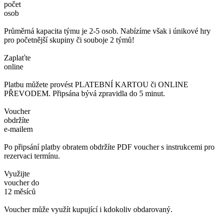
počet
osob
Průměrná kapacita týmu je 2-5 osob. Nabízíme však i únikové hry
pro početnější skupiny či souboje 2 týmů!
Zaplaťte
online
Platbu můžete provést PLATEBNÍ KARTOU či ONLINE
PŘEVODEM. Připsána bývá zpravidla do 5 minut.
Voucher
obdržíte
e-mailem
Po připsání platby obratem obdržíte PDF voucher s instrukcemi pro
rezervaci termínu.
Využijte
voucher do
12 měsíců
Voucher může využít kupující i kdokoliv obdarovaný.