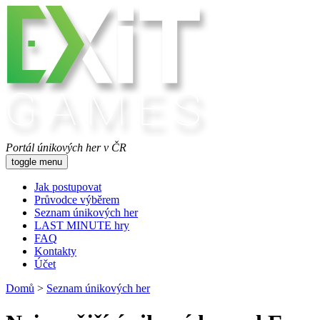
Portál únikových her v ČR
toggle menu
Jak postupovat
Průvodce výběrem
Seznam únikových her
LAST MINUTE hry
FAQ
Kontakty
Účet
Domů
>
Seznam únikových her