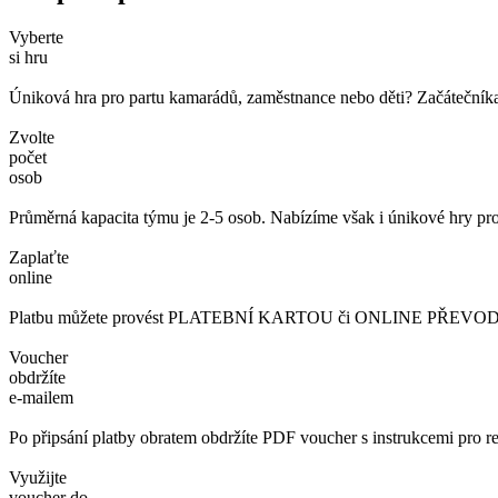
Vyberte
si hru
Úniková hra pro partu kamarádů, zaměstnance nebo děti? Začátečníka č
Zvolte
počet
osob
Průměrná kapacita týmu je 2-5 osob. Nabízíme však i únikové hry pro
Zaplaťte
online
Platbu můžete provést PLATEBNÍ KARTOU či ONLINE PŘEVODEM. 
Voucher
obdržíte
e-mailem
Po připsání platby obratem obdržíte PDF voucher s instrukcemi pro re
Využijte
voucher do