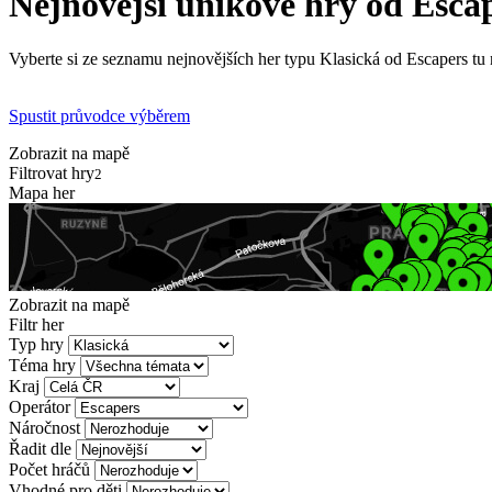
Nejnovější únikové hry od Esca
Vyberte si ze seznamu nejnovějších her typu Klasická od Escapers tu 
Spustit průvodce výběrem
Zobrazit na mapě
Filtrovat hry
2
Mapa her
Zobrazit na mapě
Filtr her
Typ hry
Téma hry
Kraj
Operátor
Náročnost
Řadit dle
Počet hráčů
Vhodné pro děti