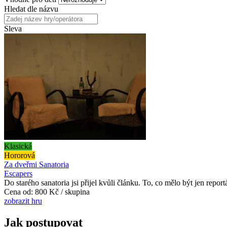
Hledat dle názvu
Sleva
Klasická
Hororová
Za dveřmi Sanatoria
Escapers
Do starého sanatoria jsi přijel kvůli článku. To, co mělo být jen repo
Cena od:
800 Kč / skupina
zobrazit hru
Jak postupovat