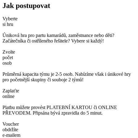
Jak postupovat
Vyberte
si hru
Úniková hra pro partu kamarádů, zaměstnance nebo děti?
Začátečníka či ostříleného řešitele? Vybere si každý!
Zvolte
počet
osob
Průměrná kapacita týmu je 2-5 osob. Nabízíme však i únikové hry
pro početnější skupiny či souboje 2 týmů!
Zaplaťte
online
Platbu můžete provést PLATEBNÍ KARTOU či ONLINE
PŘEVODEM. Připsána bývá zpravidla do 5 minut.
Voucher
obdržíte
e-mailem