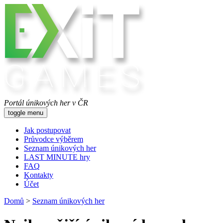
Portál únikových her v ČR
toggle menu
Jak postupovat
Průvodce výběrem
Seznam únikových her
LAST MINUTE hry
FAQ
Kontakty
Účet
Domů
>
Seznam únikových her