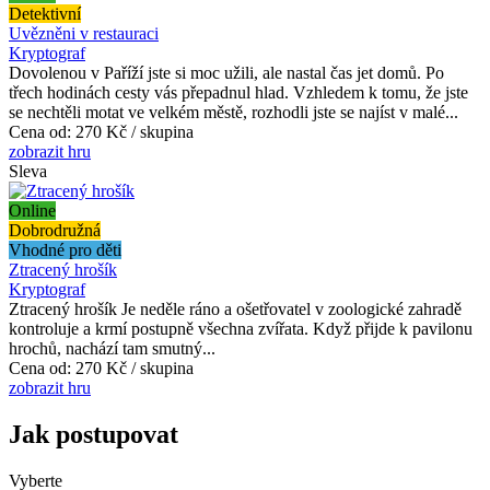
Detektivní
Uvězněni v restauraci
Kryptograf
Dovolenou v Paříží jste si moc užili, ale nastal čas jet domů. Po
třech hodinách cesty vás přepadnul hlad. Vzhledem k tomu, že jste
se nechtěli motat ve velkém městě, rozhodli jste se najíst v malé...
Cena od:
270 Kč / skupina
zobrazit hru
Sleva
Online
Dobrodružná
Vhodné pro děti
Ztracený hrošík
Kryptograf
Ztracený hrošík Je neděle ráno a ošetřovatel v zoologické zahradě
kontroluje a krmí postupně všechna zvířata. Když přijde k pavilonu
hrochů, nachází tam smutný...
Cena od:
270 Kč / skupina
zobrazit hru
Jak postupovat
Vyberte