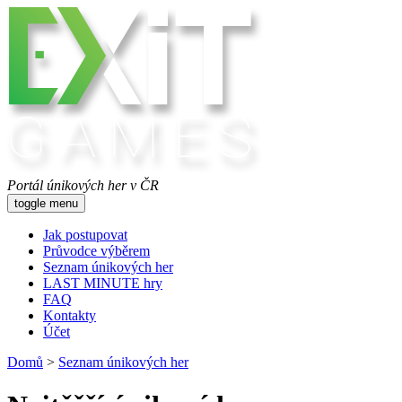
Portál únikových her v ČR
toggle menu
Jak postupovat
Průvodce výběrem
Seznam únikových her
LAST MINUTE hry
FAQ
Kontakty
Účet
Domů
>
Seznam únikových her