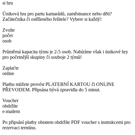
si hru
Úniková hra pro partu kamarádů, zaměstnance nebo děti?
Začátečníka či ostříleného řešitele? Vybere si každý!
Zvolte
počet
osob
Průměrná kapacita týmu je 2-5 osob. Nabízíme však i únikové hry
pro početnější skupiny či souboje 2 týmů!
Zaplaťte
online
Platbu můžete provést PLATEBNÍ KARTOU či ONLINE
PŘEVODEM. Připsána bývá zpravidla do 5 minut.
Voucher
obdržíte
e-mailem
Po připsání platby obratem obdržíte PDF voucher s instrukcemi pro
rezervaci termínu.