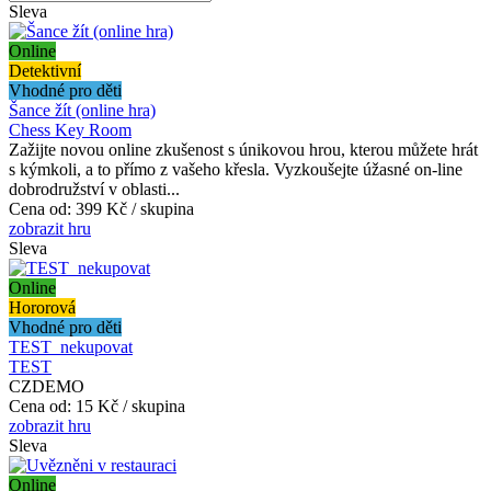
Sleva
Online
Detektivní
Vhodné pro děti
Šance žít (online hra)
Chess Key Room
Zažijte novou online zkušenost s únikovou hrou, kterou můžete hrát
s kýmkoli, a to přímo z vašeho křesla. Vyzkoušejte úžasné on-line
dobrodružství v oblasti...
Cena od:
399 Kč / skupina
zobrazit hru
Sleva
Online
Hororová
Vhodné pro děti
TEST_nekupovat
TEST
CZDEMO
Cena od:
15 Kč / skupina
zobrazit hru
Sleva
Online