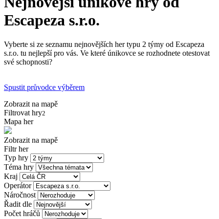
Nejnovější únikové hry od
Escapeza s.r.o.
Vyberte si ze seznamu nejnovějších her typu 2 týmy od Escapeza
s.r.o. tu nejlepší pro vás. Ve které únikovce se rozhodnete otestovat
své schopnosti?
Spustit průvodce výběrem
Zobrazit na mapě
Filtrovat hry
2
Mapa her
Zobrazit na mapě
Filtr her
Typ hry
Téma hry
Kraj
Operátor
Náročnost
Řadit dle
Počet hráčů