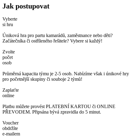
Jak postupovat
Vyberte
si hru
Úniková hra pro partu kamarádů, zaměstnance nebo děti?
Začátečníka či ostříleného řešitele? Vybere si každý!
Zvolte
počet
osob
Průměrná kapacita týmu je 2-5 osob. Nabízíme však i únikové hry
pro početnější skupiny či souboje 2 týmů!
Zaplaťte
online
Platbu můžete provést PLATEBNÍ KARTOU či ONLINE
PŘEVODEM. Připsána bývá zpravidla do 5 minut.
Voucher
obdržíte
e-mailem