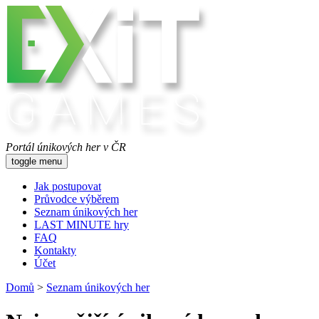
Portál únikových her v ČR
toggle menu
Jak postupovat
Průvodce výběrem
Seznam únikových her
LAST MINUTE hry
FAQ
Kontakty
Účet
Domů
>
Seznam únikových her