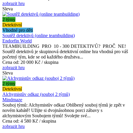
zobrazit hru
Sleva
2 týmy
Detektivní
Vhodné pro děti
Soutěž detektivů (online teambuilding)
Endorfin World
TEAMBUILDING PRO 10 - 300 DETEKTIVŮ? PROČ NE!
Soutěž detektivů je skupinová detektivní online hra vhodná pro váš
početný tým, kde se od každého družstva...
Cena od:
20 000 Kč / skupina
zobrazit hru
Sleva
2 týmy
Detektivní
Alchymistův odkaz (souboj 2 týmů)
Mindmaze
Souboj týmů: Alchymistův odkaz Oblíbený souboj týmů je zpět v
novém kabátě! Užijte si dvojnásobnou porci zábavy s
alchymistovým Soubojem týmů! Svolejte své...
Cena od:
4 580 Kč / skupina
zobrazit hru