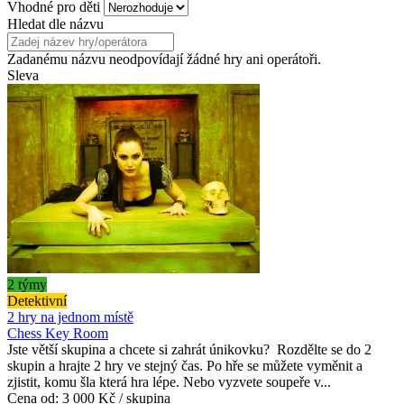
Vhodné pro děti
Hledat dle názvu
Zadanému názvu neodpovídají žádné hry ani operátoři.
Sleva
2 týmy
Detektivní
2 hry na jednom místě
Chess Key Room
Jste větší skupina a chcete si zahrát únikovku? Rozdělte se do 2
skupin a hrajte 2 hry ve stejný čas. Po hře se můžete vyměnit a
zjistit, komu šla která hra lépe. Nebo vyzvete soupeře v...
Cena od:
3 000 Kč / skupina