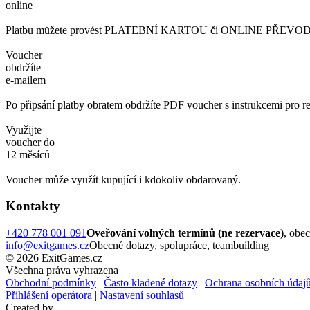
online
Platbu můžete provést PLATEBNÍ KARTOU či ONLINE PŘEVODEM. 
Voucher
obdržíte
e-mailem
Po připsání platby obratem obdržíte PDF voucher s instrukcemi pro re
Využijte
voucher do
12 měsíců
Voucher může využít kupující i kdokoliv obdarovaný.
Kontakty
+420 778 001 091
Oveřování volných termínů (ne rezervace)
, obe
info@exitgames.cz
Obecné dotazy, spolupráce, teambuilding
© 2026 ExitGames.cz
Všechna práva vyhrazena
Obchodní podmínky
|
Často kladené dotazy
|
Ochrana osobních údaj
Přihlášení operátora
|
Nastavení souhlasů
Created by