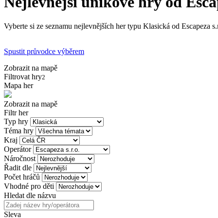
Nejlevnější únikové hry od Escap
Vyberte si ze seznamu nejlevnějších her typu Klasická od Escapeza s.r
Spustit průvodce výběrem
Zobrazit na mapě
Filtrovat hry
2
Mapa her
Zobrazit na mapě
Filtr her
Typ hry
Téma hry
Kraj
Operátor
Náročnost
Řadit dle
Počet hráčů
Vhodné pro děti
Hledat dle názvu
Sleva