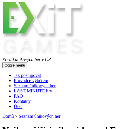
Portál únikových her v ČR
toggle menu
Jak postupovat
Průvodce výběrem
Seznam únikových her
LAST MINUTE hry
FAQ
Kontakty
Účet
Domů
>
Seznam únikových her