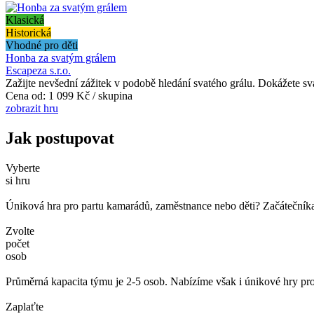
Klasická
Historická
Vhodné pro děti
Honba za svatým grálem
Escapeza s.r.o.
Zažijte nevšední zážitek v podobě hledání svatého grálu. Dokážete svatý 
Cena od:
1 099 Kč / skupina
zobrazit hru
Jak postupovat
Vyberte
si hru
Úniková hra pro partu kamarádů, zaměstnance nebo děti? Začátečníka č
Zvolte
počet
osob
Průměrná kapacita týmu je 2-5 osob. Nabízíme však i únikové hry pro
Zaplaťte