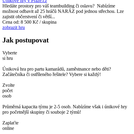
Únikové hry v Praze.cz
Hledáte prostory pro váš teambuilding či oslavu? Nabízíme
možnost odbavit až 25 hráčů NARÁZ pod jednou střechou. Lze
zajistit občerstvení či větší...
Cena od:
8 500 Kč / skupina
zobrazit hru
Jak postupovat
Vyberte
si hru
Úniková hra pro partu kamarádů, zaměstnance nebo děti?
Začátečníka či ostříleného řešitele? Vybere si každý!
Zvolte
počet
osob
Průměrná kapacita týmu je 2-5 osob. Nabízíme však i únikové hry
pro početnější skupiny či souboje 2 týmů!
Zaplaťte
online