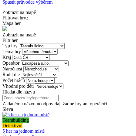
Spustit průvodce výběrem
Zobrazit na mapě
Filtrovat hry
2
Mapa her
Zobrazit na mapě
Filtr her
Typ hry
Téma hry
Kraj
Operátor
Náročnost
Řadit dle
Počet hráčů
Vhodné pro děti
Hledat dle názvu
Zadanému názvu neodpovídají žádné hry ani operátoři.
Sleva
Teambuilding
Detektivní
5 her na jednom místě