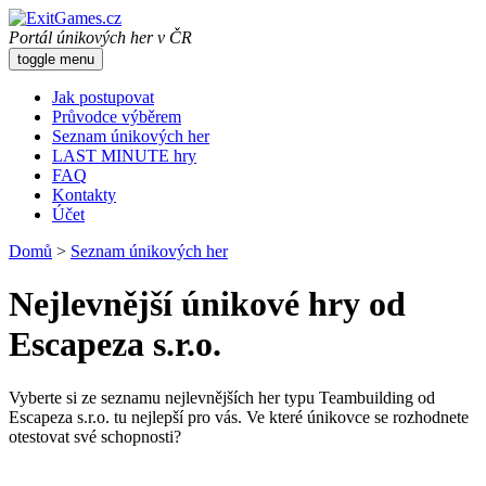
Portál únikových her v ČR
toggle menu
Jak postupovat
Průvodce výběrem
Seznam únikových her
LAST MINUTE hry
FAQ
Kontakty
Účet
Domů
>
Seznam únikových her
Nejlevnější únikové hry od
Escapeza s.r.o.
Vyberte si ze seznamu nejlevnějších her typu Teambuilding od
Escapeza s.r.o. tu nejlepší pro vás. Ve které únikovce se rozhodnete
otestovat své schopnosti?