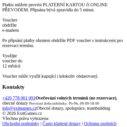
Platbu můžete provést PLATEBNÍ KARTOU či ONLINE
PŘEVODEM. Připsána bývá zpravidla do 5 minut.
Voucher
obdržíte
e-mailem
Po připsání platby obratem obdržíte PDF voucher s instrukcemi pro
rezervaci termínu.
Využijte
voucher do
12 měsíců
Voucher může využít kupující i kdokoliv obdarovaný.
Kontakty
+420 778 001 091
Oveřování volných termínů (ne rezervace)
,
obecné dotazy
Provozní doba infolinky: Po-Ne, 09:00-18:00
info@exitgames.cz
Obecné dotazy, spolupráce, teambuilding
© 2026 ExitGames.cz
Všechna práva vyhrazena
Obchodní podmínky
|
Často kladené dotazy
|
Ochrana osobních