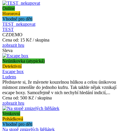
Online
Hororová
Vhodné pro děti
TEST_nekupovat
TEST
CZDEMO
Cena od:
15 Kč / skupina
zobrazit hru
Sleva
Neúnikovka (atypická)
Detektivní
Escape box
Ludens
Představte si, že mávnete kouzelnou hůlkou a celou únikovou
místnost zmenšíte do jednoho kufru. Tak takhle nějak vznikají
escape boxy. Samozřejmě v nich nechybí hledání indicií,...
Cena od:
500 Kč / skupina
zobrazit hru
Venkovní
Pohádková
Vhodné pro děti
Na stopě zmizelých štěňátek