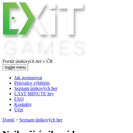
Portál únikových her v ČR
toggle menu
Jak postupovat
Průvodce výběrem
Seznam únikových her
LAST MINUTE hry
FAQ
Kontakty
Účet
Domů
>
Seznam únikových her