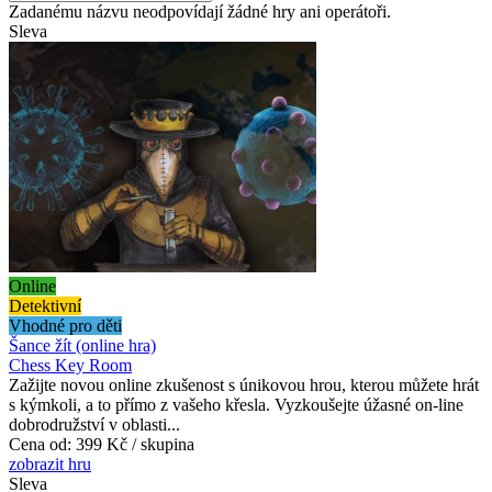
Zadanému názvu neodpovídají žádné hry ani operátoři.
Sleva
Online
Detektivní
Vhodné pro děti
Šance žít (online hra)
Chess Key Room
Zažijte novou online zkušenost s únikovou hrou, kterou můžete hrát
s kýmkoli, a to přímo z vašeho křesla. Vyzkoušejte úžasné on-line
dobrodružství v oblasti...
Cena od:
399 Kč / skupina
zobrazit hru
Sleva