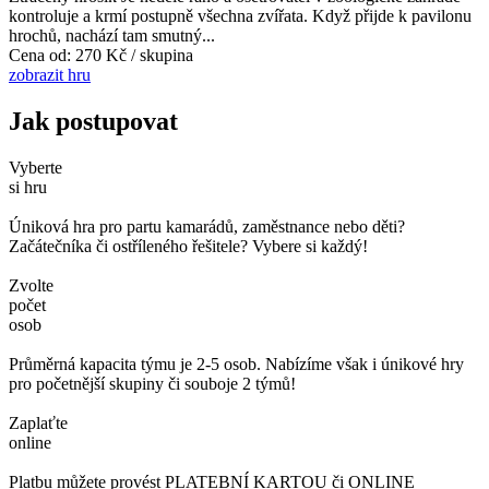
kontroluje a krmí postupně všechna zvířata. Když přijde k pavilonu
hrochů, nachází tam smutný...
Cena od:
270 Kč / skupina
zobrazit hru
Jak postupovat
Vyberte
si hru
Úniková hra pro partu kamarádů, zaměstnance nebo děti?
Začátečníka či ostříleného řešitele? Vybere si každý!
Zvolte
počet
osob
Průměrná kapacita týmu je 2-5 osob. Nabízíme však i únikové hry
pro početnější skupiny či souboje 2 týmů!
Zaplaťte
online
Platbu můžete provést PLATEBNÍ KARTOU či ONLINE