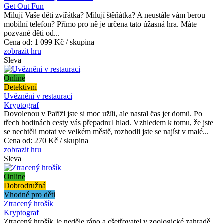
Get Out Fun
Milují Vaše děti zvířátka? Milují štěňátka? A neustále vám berou
mobilní telefon? Přímo pro ně je určena tato úžasná hra. Máte
pozvané děti od...
Cena od:
1 099 Kč / skupina
zobrazit hru
Sleva
Online
Detektivní
Uvězněni v restauraci
Kryptograf
Dovolenou v Paříží jste si moc užili, ale nastal čas jet domů. Po
třech hodinách cesty vás přepadnul hlad. Vzhledem k tomu, že jste
se nechtěli motat ve velkém městě, rozhodli jste se najíst v malé...
Cena od:
270 Kč / skupina
zobrazit hru
Sleva
Online
Dobrodružná
Vhodné pro děti
Ztracený hrošík
Kryptograf
Ztracený hrošík Je neděle ráno a ošetřovatel v zoologické zahradě