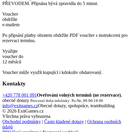
PŘEVODEM. Připsána bývá zpravidla do 5 minut.
Voucher
obdržíte
e-mailem
Po připsání platby obratem obdržíte PDF voucher s instrukcemi pro
rezervaci termínu.
Využijte
voucher do
12 měsíců
Voucher může využít kupující i kdokoliv obdarovaný.
Kontakty
+420 778 001 091
Oveřování volných termínů (ne rezervace)
,
obecné dotazy
Provozní doba infolinky: Po-Ne, 09:00-18:00
info@exitgames.cz
Obecné dotazy, spolupráce, teambuilding
© 2026 ExitGames.cz
Všechna práva vyhrazena
Obchodní podmínky
|
Často kladené dotazy
|
Ochrana osobních
údajů