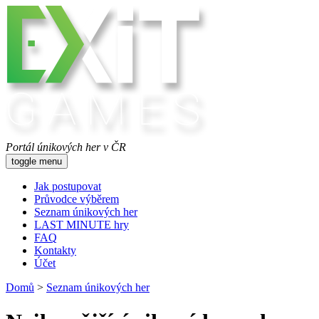
Portál únikových her v ČR
toggle menu
Jak postupovat
Průvodce výběrem
Seznam únikových her
LAST MINUTE hry
FAQ
Kontakty
Účet
Domů
>
Seznam únikových her