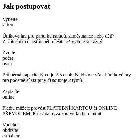
Jak postupovat
Vyberte
si hru
Úniková hra pro partu kamarádů, zaměstnance nebo děti?
Začátečníka či ostříleného řešitele? Vybere si každý!
Zvolte
počet
osob
Průměrná kapacita týmu je 2-5 osob. Nabízíme však i únikové hry
pro početnější skupiny či souboje 2 týmů!
Zaplaťte
online
Platbu můžete provést PLATEBNÍ KARTOU či ONLINE
PŘEVODEM. Připsána bývá zpravidla do 5 minut.
Voucher
obdržíte
e-mailem