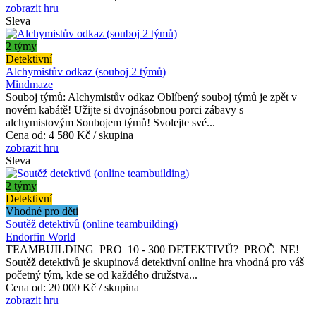
zobrazit hru
Sleva
2 týmy
Detektivní
Alchymistův odkaz (souboj 2 týmů)
Mindmaze
Souboj týmů: Alchymistův odkaz Oblíbený souboj týmů je zpět v
novém kabátě! Užijte si dvojnásobnou porci zábavy s
alchymistovým Soubojem týmů! Svolejte své...
Cena od:
4 580 Kč / skupina
zobrazit hru
Sleva
2 týmy
Detektivní
Vhodné pro děti
Soutěž detektivů (online teambuilding)
Endorfin World
TEAMBUILDING PRO 10 - 300 DETEKTIVŮ? PROČ NE!
Soutěž detektivů je skupinová detektivní online hra vhodná pro váš
početný tým, kde se od každého družstva...
Cena od:
20 000 Kč / skupina
zobrazit hru