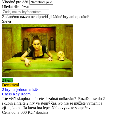
Vhodné pro děti
Hledat dle názvu
Zadanému názvu neodpovídají žádné hry ani operátoři.
Sleva
2 týmy
Detektivní
2 hry na jednom místě
Chess Key Room
Jste větší skupina a chcete si zahrát únikovku? Rozdělte se do 2
skupin a hrajte 2 hry ve stejný čas. Po hře se můžete vyměnit a
zjistit, komu šla která hra lépe. Nebo vyzvete soupeře v...
Cena od:
3 000 Kč / skupina