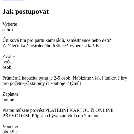
Jak postupovat
Vyberte
si hru
Úniková hra pro partu kamarádů, zaměstnance nebo děti?
Začátečníka či ostříleného řešitele? Vybere si každý!
Zvolte
počet
osob
Průměrná kapacita týmu je 2-5 osob. Nabízíme však i únikové hry
pro početnější skupiny či souboje 2 týmů!
Zaplaťte
online
Platbu můžete provést PLATEBNÍ KARTOU či ONLINE
PŘEVODEM. Připsána bývá zpravidla do 5 minut.
Voucher
obdržíte