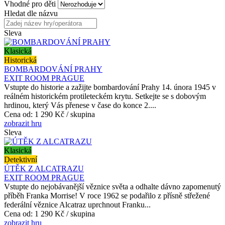
Vhodné pro děti
Hledat dle názvu
Sleva
Klasická
Historická
BOMBARDOVÁNÍ PRAHY
EXIT ROOM PRAGUE
Vstupte do historie a zažijte bombardování Prahy 14. února 1945 v
reálném historickém protileteckém krytu. Setkejte se s dobovým
hrdinou, který Vás přenese v čase do konce 2....
Cena od:
1 290 Kč / skupina
zobrazit hru
Sleva
Klasická
Detektivní
ÚTĚK Z ALCATRAZU
EXIT ROOM PRAGUE
Vstupte do nejobávanější věznice světa a odhalte dávno zapomenutý
příběh Franka Morrise! V roce 1962 se podařilo z přísně střežené
federální věznice Alcatraz uprchnout Franku...
Cena od:
1 290 Kč / skupina
zobrazit hru