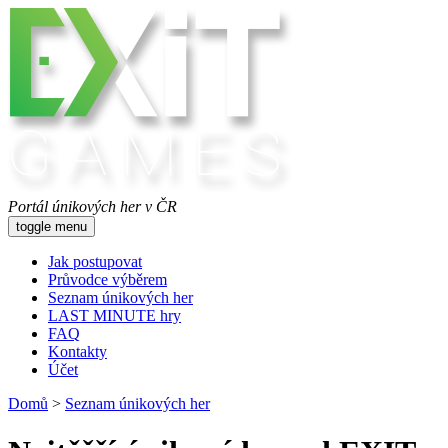
Portál únikových her v ČR
toggle menu
Jak postupovat
Průvodce výběrem
Seznam únikových her
LAST MINUTE hry
FAQ
Kontakty
Účet
Domů
>
Seznam únikových her