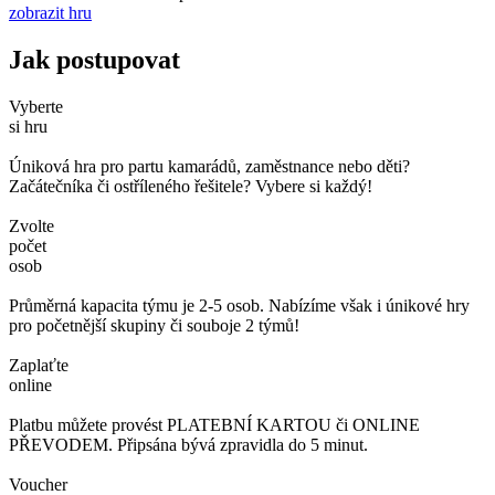
zobrazit hru
Jak postupovat
Vyberte
si hru
Úniková hra pro partu kamarádů, zaměstnance nebo děti?
Začátečníka či ostříleného řešitele? Vybere si každý!
Zvolte
počet
osob
Průměrná kapacita týmu je 2-5 osob. Nabízíme však i únikové hry
pro početnější skupiny či souboje 2 týmů!
Zaplaťte
online
Platbu můžete provést PLATEBNÍ KARTOU či ONLINE
PŘEVODEM. Připsána bývá zpravidla do 5 minut.
Voucher