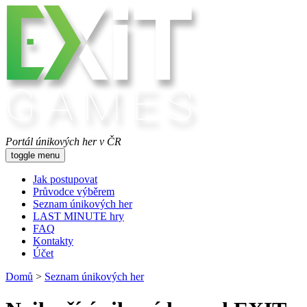
Portál únikových her v ČR
toggle menu
Jak postupovat
Průvodce výběrem
Seznam únikových her
LAST MINUTE hry
FAQ
Kontakty
Účet
Domů
>
Seznam únikových her