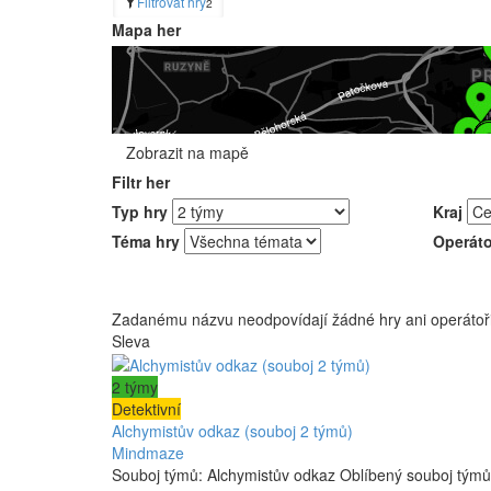
Filtrovat hry
2
Mapa her
Zobrazit na mapě
Filtr her
Typ hry
Kraj
Téma hry
Operáto
Zadanému názvu neodpovídají žádné hry ani operátoři
Sleva
2 týmy
Detektivní
Alchymistův odkaz (souboj 2 týmů)
Mindmaze
Souboj týmů: Alchymistův odkaz Oblíbený souboj týmů 