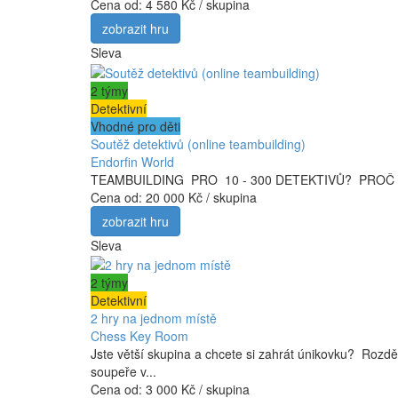
Cena od:
4 580 Kč / skupina
zobrazit hru
Sleva
2 týmy
Detektivní
Vhodné pro děti
Soutěž detektivů (online teambuilding)
Endorfin World
TEAMBUILDING PRO 10 - 300 DETEKTIVŮ? PROČ NE! Sou
Cena od:
20 000 Kč / skupina
zobrazit hru
Sleva
2 týmy
Detektivní
2 hry na jednom místě
Chess Key Room
Jste větší skupina a chcete si zahrát únikovku? Rozděl
soupeře v...
Cena od:
3 000 Kč / skupina