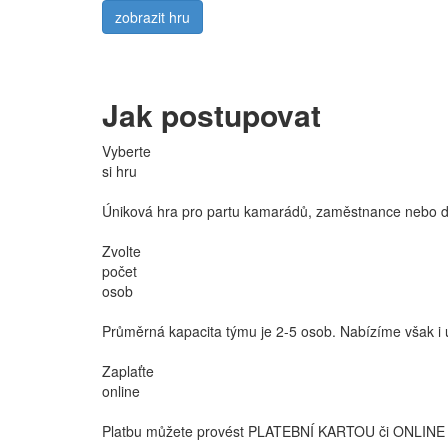
zobrazit hru
Jak postupovat
Vyberte
si hru
Úniková hra pro partu kamarádů, zaměstnance nebo dět
Zvolte
počet
osob
Průměrná kapacita týmu je 2-5 osob. Nabízíme však i ú
Zaplaťte
online
Platbu můžete provést PLATEBNÍ KARTOU či ONLINE 