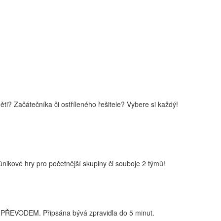
i? Začátečníka či ostříleného řešitele? Vybere si každý!
nikové hry pro početnější skupiny či souboje 2 týmů!
PŘEVODEM. Připsána bývá zpravidla do 5 minut.