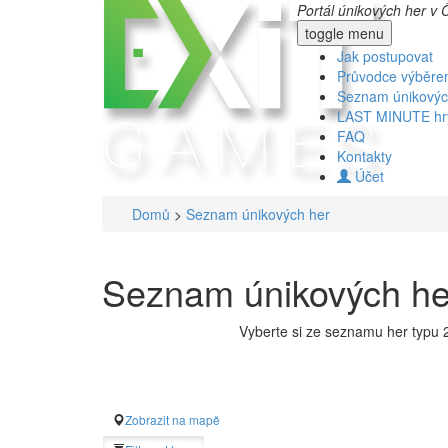
Portál únikových her v 
toggle menu
Jak postupovat
Průvodce výběr
Seznam únikovýc
LAST MINUTE hr
FAQ
Kontakty
Účet
Domů
>
Seznam únikových her
Seznam únikových her
Vyberte si ze seznamu her typu 2
Zobrazit na mapě