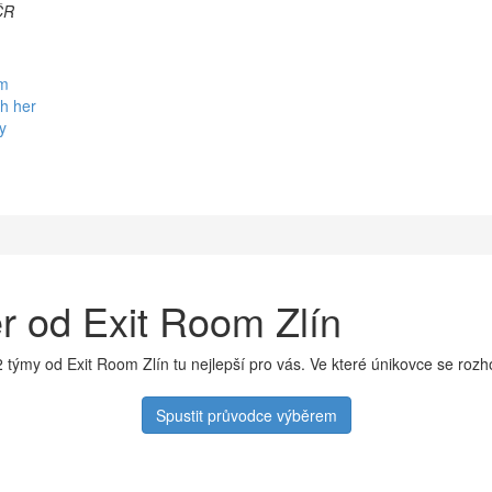
ČR
em
h her
y
 od Exit Room Zlín
 týmy od Exit Room Zlín tu nejlepší pro vás. Ve které únikovce se roz
Spustit průvodce výběrem