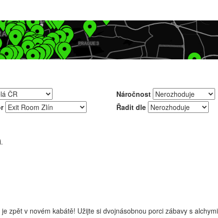
Náročnost
r
Řadit dle
.
je zpět v novém kabátě! Užijte si dvojnásobnou porci zábavy s alchym