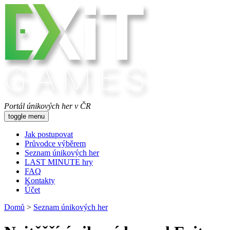
Portál únikových her v ČR
toggle menu
Jak postupovat
Průvodce výběrem
Seznam únikových her
LAST MINUTE hry
FAQ
Kontakty
Účet
Domů
>
Seznam únikových her