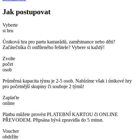
Jak postupovat
Vyberte
si hru
Úniková hra pro partu kamarádů, zaměstnance nebo děti?
Začátečníka či ostříleného řešitele? Vybere si každý!
Zvolte
počet
osob
Průměrná kapacita týmu je 2-5 osob. Nabízíme však i únikové hry
pro početnější skupiny či souboje 2 týmů!
Zaplaťte
online
Platbu můžete provést PLATEBNÍ KARTOU či ONLINE
PŘEVODEM. Připsána bývá zpravidla do 5 minut.
Voucher
obdržíte