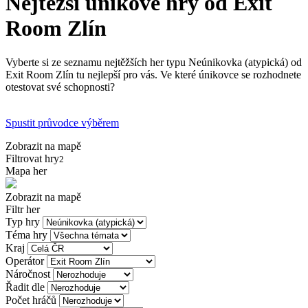
Nejtěžší únikové hry od Exit
Room Zlín
Vyberte si ze seznamu nejtěžších her typu Neúnikovka (atypická) od
Exit Room Zlín tu nejlepší pro vás. Ve které únikovce se rozhodnete
otestovat své schopnosti?
Spustit průvodce výběrem
Zobrazit na mapě
Filtrovat hry
2
Mapa her
Zobrazit na mapě
Filtr her
Typ hry
Téma hry
Kraj
Operátor
Náročnost
Řadit dle
Počet hráčů