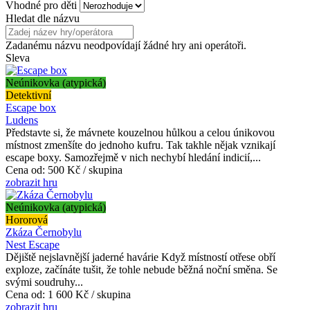
Vhodné pro děti
Hledat dle názvu
Zadanému názvu neodpovídají žádné hry ani operátoři.
Sleva
Neúnikovka (atypická)
Detektivní
Escape box
Ludens
Představte si, že mávnete kouzelnou hůlkou a celou únikovou
místnost zmenšíte do jednoho kufru. Tak takhle nějak vznikají
escape boxy. Samozřejmě v nich nechybí hledání indicií,...
Cena od:
500 Kč / skupina
zobrazit hru
Neúnikovka (atypická)
Hororová
Zkáza Černobylu
Nest Escape
Dějiště nejslavnější jaderné havárie Když místností otřese obří
exploze, začínáte tušit, že tohle nebude běžná noční směna. Se
svými soudruhy...
Cena od:
1 600 Kč / skupina
zobrazit hru