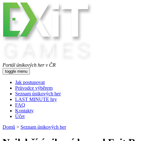
Portál únikových her v ČR
toggle menu
Jak postupovat
Průvodce výběrem
Seznam únikových her
LAST MINUTE hry
FAQ
Kontakty
Účet
Domů
>
Seznam únikových her