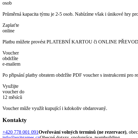
osob
Průměrná kapacita týmu je 2-5 osob. Nabízíme však i únikové hry pro
Zaplaťte
online
Platbu můžete provést PLATEBNÍ KARTOU či ONLINE PŘEVODEM. 
Voucher
obdržíte
e-mailem
Po připsání platby obratem obdržíte PDF voucher s instrukcemi pro re
Využijte
voucher do
12 měsíců
Voucher může využít kupující i kdokoliv obdarovaný.
Kontakty
+420 778 001 091
Oveřování volných termínů (ne rezervace)
, obe
info@exitgames.cz
Obecné dotazy, spolupráce, teambuilding