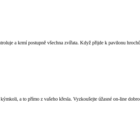
ntroluje a krmí postupně všechna zvířata. Když přijde k pavilonu hroch
kýmkoli, a to přímo z vašeho křesla. Vyzkoušejte úžasné on-line dobrodr