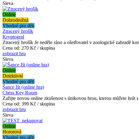
Sleva
Online
Dobrodružná
Vhodné pro děti
Ztracený hrošík
Kryptograf
Ztracený hrošík Je neděle ráno a ošetřovatel v zoologické zahradě ko
Cena od:
270 Kč / skupina
zobrazit hru
Sleva
Online
Detektivní
Vhodné pro děti
Šance žít (online hra)
Chess Key Room
Zažijte novou online zkušenost s únikovou hrou, kterou můžete hrát s 
Cena od:
399 Kč / skupina
zobrazit hru
Sleva
Online
Hororová
Vhodné pro děti