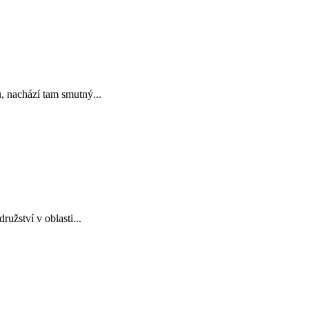
ů, nachází tam smutný...
užství v oblasti...