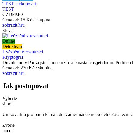
TEST_nekupovat
TEST
CZDEMO
Cena od:
15 Kč / skupina
zobrazit hru
Sleva
Online
Detektivní
Uvězněni v restauraci
Kryptograf
Dovolenou v Paříží jste si moc užili, ale nastal čas jet domů. Po třech
Cena od:
270 Kč / skupina
zobrazit hru
Jak postupovat
Vyberte
si hru
Úniková hra pro partu kamarádů, zaměstnance nebo děti? Začátečníka č
Zvolte
počet