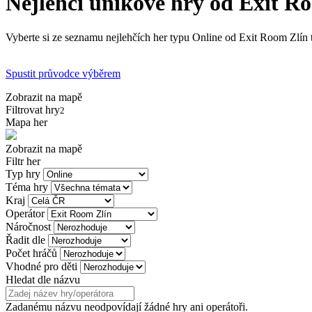
Nejlehčí únikové hry od Exit R
Vyberte si ze seznamu nejlehčích her typu Online od Exit Room Zlín t
Spustit průvodce výběrem
Zobrazit na mapě
Filtrovat hry
2
Mapa her
Zobrazit na mapě
Filtr her
Typ hry
Téma hry
Kraj
Operátor
Náročnost
Řadit dle
Počet hráčů
Vhodné pro děti
Hledat dle názvu
Zadanému názvu neodpovídají žádné hry ani operátoři.