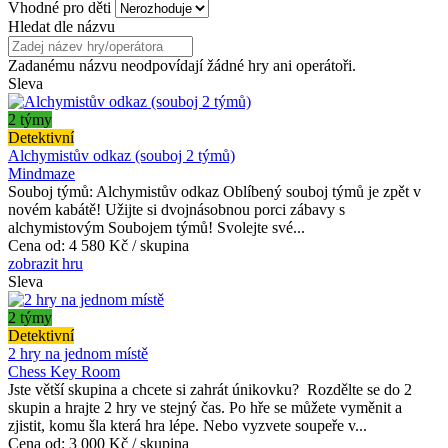
Vhodné pro děti
Hledat dle názvu
Zadanému názvu neodpovídají žádné hry ani operátoři.
Sleva
2 týmy
Detektivní
Alchymistův odkaz (souboj 2 týmů)
Mindmaze
Souboj týmů: Alchymistův odkaz Oblíbený souboj týmů je zpět v
novém kabátě! Užijte si dvojnásobnou porci zábavy s
alchymistovým Soubojem týmů! Svolejte své...
Cena od:
4 580 Kč / skupina
zobrazit hru
Sleva
2 týmy
Detektivní
2 hry na jednom místě
Chess Key Room
Jste větší skupina a chcete si zahrát únikovku? Rozdělte se do 2
skupin a hrajte 2 hry ve stejný čas. Po hře se můžete vyměnit a
zjistit, komu šla která hra lépe. Nebo vyzvete soupeře v...
Cena od:
3 000 Kč / skupina