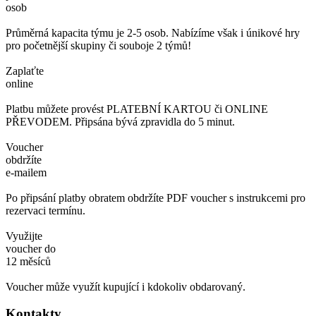
osob
Průměrná kapacita týmu je 2-5 osob. Nabízíme však i únikové hry
pro početnější skupiny či souboje 2 týmů!
Zaplaťte
online
Platbu můžete provést PLATEBNÍ KARTOU či ONLINE
PŘEVODEM. Připsána bývá zpravidla do 5 minut.
Voucher
obdržíte
e-mailem
Po připsání platby obratem obdržíte PDF voucher s instrukcemi pro
rezervaci termínu.
Využijte
voucher do
12 měsíců
Voucher může využít kupující i kdokoliv obdarovaný.
Kontakty