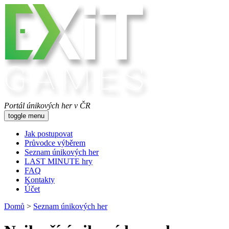
Portál únikových her v ČR
toggle menu
Jak postupovat
Průvodce výběrem
Seznam únikových her
LAST MINUTE hry
FAQ
Kontakty
Účet
Domů
>
Seznam únikových her