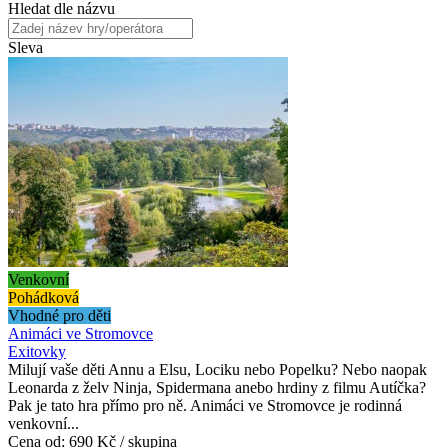
Hledat dle názvu
Sleva
Venkovní
Pohádková
Vhodné pro děti
Animáci ve Stromovce
Exitovky
Milují vaše děti Annu a Elsu, Lociku nebo Popelku? Nebo naopak
Leonarda z želv Ninja, Spidermana anebo hrdiny z filmu Autíčka?
Pak je tato hra přímo pro ně. Animáci ve Stromovce je rodinná
venkovní...
Cena od:
690 Kč / skupina