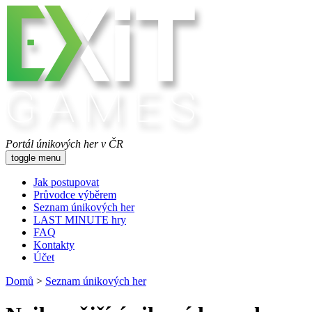
Portál únikových her v ČR
toggle menu
Jak postupovat
Průvodce výběrem
Seznam únikových her
LAST MINUTE hry
FAQ
Kontakty
Účet
Domů
>
Seznam únikových her