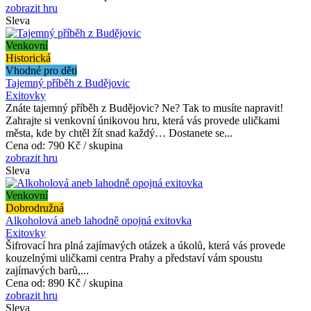
zobrazit hru
Sleva
Venkovní
Historická
Vhodné pro děti
Tajemný příběh z Budějovic
Exitovky
Znáte tajemný příběh z Budějovic? Ne? Tak to musíte napravit!
Zahrajte si venkovní únikovou hru, která vás provede uličkami
města, kde by chtěl žít snad každý… Dostanete se...
Cena od:
790 Kč / skupina
zobrazit hru
Sleva
Venkovní
Dobrodružná
Alkoholová aneb lahodně opojná exitovka
Exitovky
Šifrovací hra plná zajímavých otázek a úkolů, která vás provede
kouzelnými uličkami centra Prahy a představí vám spoustu
zajímavých barů,...
Cena od:
890 Kč / skupina
zobrazit hru
Sleva