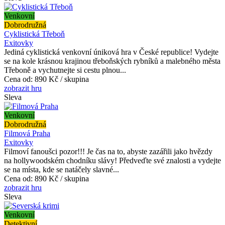
Venkovní
Dobrodružná
Cyklistická Třeboň
Exitovky
Jediná cyklistická venkovní úniková hra v České republice! Vydejte
se na kole krásnou krajinou třeboňských rybníků a malebného města
Třeboně a vychutnejte si cestu plnou...
Cena od:
890 Kč / skupina
zobrazit hru
Sleva
Venkovní
Dobrodružná
Filmová Praha
Exitovky
Filmoví fanoušci pozor!!! Je čas na to, abyste zazářili jako hvězdy
na hollywoodském chodníku slávy! Předveďte své znalosti a vydejte
se na místa, kde se natáčely slavné...
Cena od:
890 Kč / skupina
zobrazit hru
Sleva
Venkovní
Detektivní