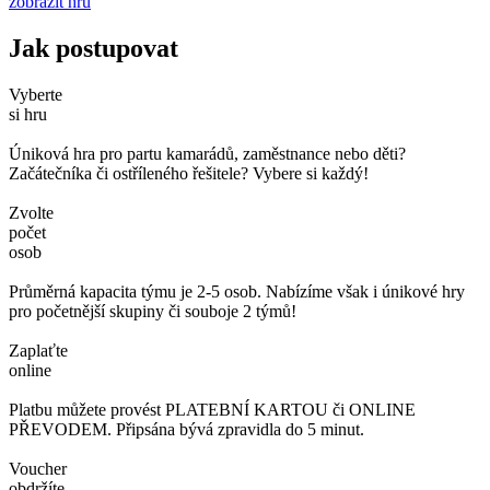
zobrazit hru
Jak postupovat
Vyberte
si hru
Úniková hra pro partu kamarádů, zaměstnance nebo děti?
Začátečníka či ostříleného řešitele? Vybere si každý!
Zvolte
počet
osob
Průměrná kapacita týmu je 2-5 osob. Nabízíme však i únikové hry
pro početnější skupiny či souboje 2 týmů!
Zaplaťte
online
Platbu můžete provést PLATEBNÍ KARTOU či ONLINE
PŘEVODEM. Připsána bývá zpravidla do 5 minut.
Voucher
obdržíte