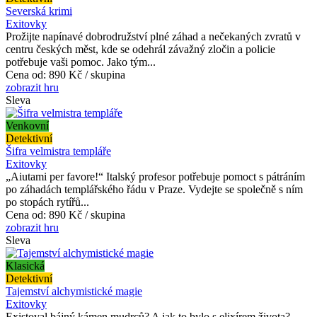
Severská krimi
Exitovky
Prožijte napínavé dobrodružství plné záhad a nečekaných zvratů v
centru českých měst, kde se odehrál závažný zločin a policie
potřebuje vaši pomoc. Jako tým...
Cena od:
890 Kč / skupina
zobrazit hru
Sleva
Venkovní
Detektivní
Šifra velmistra templáře
Exitovky
„Aiutami per favore!“ Italský profesor potřebuje pomoct s pátráním
po záhadách templářského řádu v Praze. Vydejte se společně s ním
po stopách rytířů...
Cena od:
890 Kč / skupina
zobrazit hru
Sleva
Klasická
Detektivní
Tajemství alchymistické magie
Exitovky
Existoval bájný kámen mudrců? A jak to bylo s elixírem života?