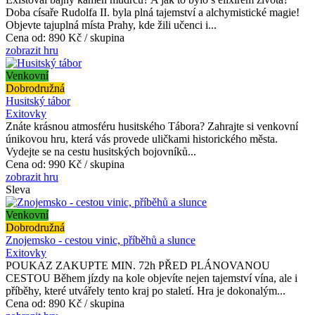
Doba císaře Rudolfa II. byla plná tajemství a alchymistické magie!
Objevte tajuplná místa Prahy, kde žili učenci i...
Cena od:
890 Kč / skupina
zobrazit hru
Venkovní
Dobrodružná
Husitský tábor
Exitovky
Znáte krásnou atmosféru husitského Tábora? Zahrajte si venkovní
únikovou hru, která vás provede uličkami historického města.
Vydejte se na cestu husitských bojovníků...
Cena od:
990 Kč / skupina
zobrazit hru
Sleva
Venkovní
Dobrodružná
Znojemsko - cestou vinic, příběhů a slunce
Exitovky
POUKAZ ZAKUPTE MIN. 72h PŘED PLÁNOVANOU
CESTOU Během jízdy na kole objevíte nejen tajemství vína, ale i
příběhy, které utvářely tento kraj po staletí. Hra je dokonalým...
Cena od:
890 Kč / skupina