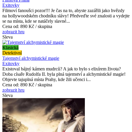
Exitovky
Filmoví fanoušci pozor!!! Je čas na to, abyste zazářili jako hvězdy
na hollywoodském chodníku slávy! Předveďte své znalosti a vydejte
se na místa, kde se natáčely slavné...
Cena od:
890 Kč / skupina
zobrazit hru
Sleva
Klasická
Detektivní
Tajemství alchymistické magie
Exitovky
Existoval bájný kámen mudrců? A jak to bylo s elixírem života?
Doba císaře Rudolfa II. byla plná tajemství a alchymistické magie!
Objevte tajuplná místa Prahy, kde žili učenci i...
Cena od:
890 Kč / skupina
zobrazit hru
Sleva