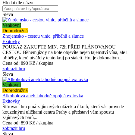
Hledat dle názvu
Sleva
Venkovní
Dobrodružná
Znojemsko - cestou vinic, příběhů a slunce
Exitovky
POUKAZ ZAKUPTE MIN. 72h PŘED PLÁNOVANOU
CESTOU Během jízdy na kole objevíte nejen tajemství vína, ale i
příběhy, které utvářely tento kraj po staletí. Hra je dokonalým...
Cena od:
890 Kč / skupina
zobrazit hru
Sleva
Venkovní
Dobrodružná
Alkoholová aneb lahodně opojná exitovka
Exitovky
Šifrovací hra plná zajímavých otázek a úkolů, která vás provede
kouzelnými uličkami centra Prahy a představí vám spoustu
zajímavých barů,...
Cena od:
890 Kč / skupina
zobrazit hru
Sleva