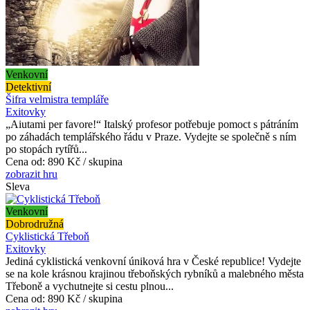
Venkovní
Detektivní
Šifra velmistra templáře
Exitovky
„Aiutami per favore!“ Italský profesor potřebuje pomoct s pátráním
po záhadách templářského řádu v Praze. Vydejte se společně s ním
po stopách rytířů...
Cena od:
890 Kč / skupina
zobrazit hru
Sleva
Venkovní
Dobrodružná
Cyklistická Třeboň
Exitovky
Jediná cyklistická venkovní úniková hra v České republice! Vydejte
se na kole krásnou krajinou třeboňských rybníků a malebného města
Třeboně a vychutnejte si cestu plnou...
Cena od:
890 Kč / skupina