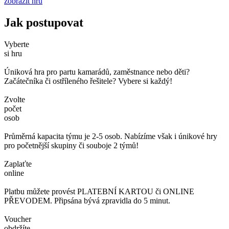
zobrazit hru
Jak postupovat
Vyberte
si hru
Úniková hra pro partu kamarádů, zaměstnance nebo děti?
Začátečníka či ostříleného řešitele? Vybere si každý!
Zvolte
počet
osob
Průměrná kapacita týmu je 2-5 osob. Nabízíme však i únikové hry
pro početnější skupiny či souboje 2 týmů!
Zaplaťte
online
Platbu můžete provést PLATEBNÍ KARTOU či ONLINE
PŘEVODEM. Připsána bývá zpravidla do 5 minut.
Voucher
obdržíte