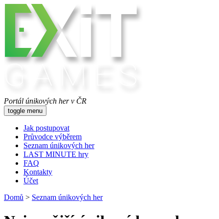
Portál únikových her v ČR
toggle menu
Jak postupovat
Průvodce výběrem
Seznam únikových her
LAST MINUTE hry
FAQ
Kontakty
Účet
Domů
>
Seznam únikových her