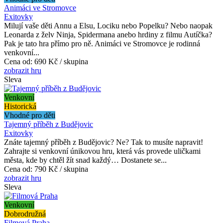
Animáci ve Stromovce
Exitovky
Milují vaše děti Annu a Elsu, Lociku nebo Popelku? Nebo naopak
Leonarda z želv Ninja, Spidermana anebo hrdiny z filmu Autíčka?
Pak je tato hra přímo pro ně. Animáci ve Stromovce je rodinná
venkovní...
Cena od:
690 Kč / skupina
zobrazit hru
Sleva
Venkovní
Historická
Vhodné pro děti
Tajemný příběh z Budějovic
Exitovky
Znáte tajemný příběh z Budějovic? Ne? Tak to musíte napravit!
Zahrajte si venkovní únikovou hru, která vás provede uličkami
města, kde by chtěl žít snad každý… Dostanete se...
Cena od:
790 Kč / skupina
zobrazit hru
Sleva
Venkovní
Dobrodružná
Filmová Praha