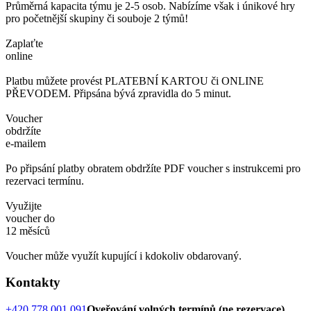
Průměrná kapacita týmu je 2-5 osob. Nabízíme však i únikové hry
pro početnější skupiny či souboje 2 týmů!
Zaplaťte
online
Platbu můžete provést PLATEBNÍ KARTOU či ONLINE
PŘEVODEM. Připsána bývá zpravidla do 5 minut.
Voucher
obdržíte
e-mailem
Po připsání platby obratem obdržíte PDF voucher s instrukcemi pro
rezervaci termínu.
Využijte
voucher do
12 měsíců
Voucher může využít kupující i kdokoliv obdarovaný.
Kontakty
+420 778 001 091
Oveřování volných termínů (ne rezervace)
,