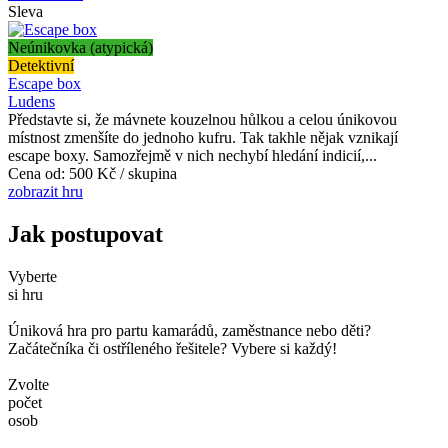
Sleva
Neúnikovka (atypická)
Detektivní
Escape box
Ludens
Představte si, že mávnete kouzelnou hůlkou a celou únikovou
místnost zmenšíte do jednoho kufru. Tak takhle nějak vznikají
escape boxy. Samozřejmě v nich nechybí hledání indicií,...
Cena od:
500 Kč / skupina
zobrazit hru
Jak postupovat
Vyberte
si hru
Úniková hra pro partu kamarádů, zaměstnance nebo děti?
Začátečníka či ostříleného řešitele? Vybere si každý!
Zvolte
počet
osob