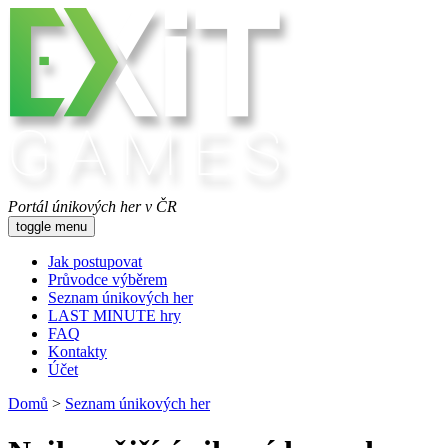
Portál únikových her v ČR
toggle menu
Jak postupovat
Průvodce výběrem
Seznam únikových her
LAST MINUTE hry
FAQ
Kontakty
Účet
Domů
>
Seznam únikových her