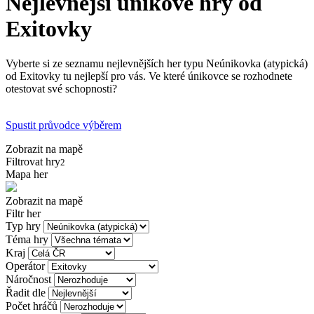
Nejlevnější únikové hry od
Exitovky
Vyberte si ze seznamu nejlevnějších her typu Neúnikovka (atypická)
od Exitovky tu nejlepší pro vás. Ve které únikovce se rozhodnete
otestovat své schopnosti?
Spustit průvodce výběrem
Zobrazit na mapě
Filtrovat hry
2
Mapa her
Zobrazit na mapě
Filtr her
Typ hry
Téma hry
Kraj
Operátor
Náročnost
Řadit dle
Počet hráčů