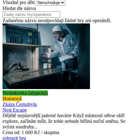
Vhodné pro děti
Hledat dle názvu
Zadanému názvu neodpovídají žádné hry ani operátoři.
Neúnikovka (atypická)
Hororová
Zkáza Černobylu
Nest Escape
Dějiště nejslavnější jaderné havárie Když místností otřese obří
exploze, začínáte tušit, že tohle nebude běžná noční směna. Se
svými soudruhy...
Cena od:
1 600 Kč / skupina
zobrazit hru