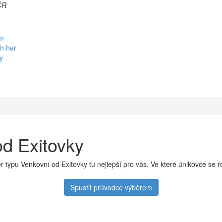
ČR
em
h her
y
od Exitovky
r typu Venkovní od Exitovky tu nejlepší pro vás. Ve které únikovce se 
Spustit průvodce výběrem