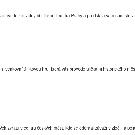
ás provede kouzelnými uličkami centra Prahy a představí vám spoustu za
i venkovní únikovou hru, která vás provede uličkami historického měst
ch zvratů v centru českých měst, kde se odehrál závažný zločin a polic