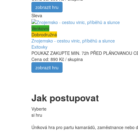
zobrazit hru
Sleva
Venkovní
Dobrodružná
Znojemsko - cestou vinic, příběhů a slunce
Exitovky
POUKAZ ZAKUPTE MIN. 72h PŘED PLÁNOVANOU CESTOU Běhe
Cena od:
890 Kč / skupina
zobrazit hru
Jak postupovat
Vyberte
si hru
Úniková hra pro partu kamarádů, zaměstnance nebo dět