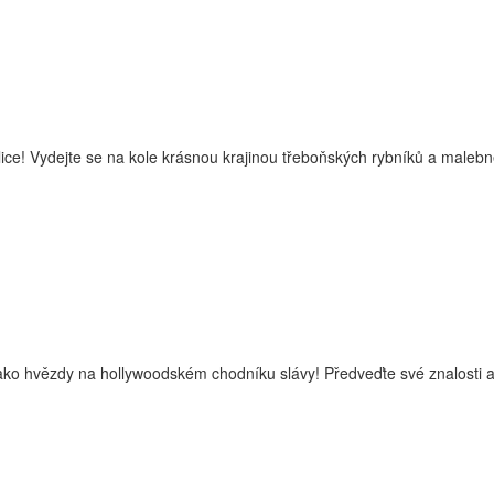
lice! Vydejte se na kole krásnou krajinou třeboňských rybníků a malebn
i jako hvězdy na hollywoodském chodníku slávy! Předveďte své znalosti a