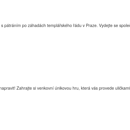
ct s pátráním po záhadách templářského řádu v Praze. Vydejte se společ
apravit! Zahrajte si venkovní únikovou hru, která vás provede uličkam