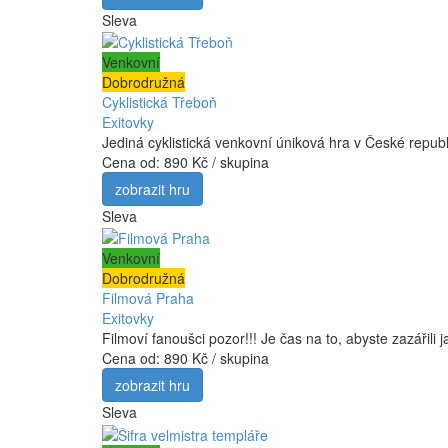
Sleva
Venkovní
Dobrodružná
Cyklistická Třeboň
Exitovky
Jediná cyklistická venkovní úniková hra v České repub
Cena od:
890 Kč / skupina
zobrazit hru
Sleva
Venkovní
Dobrodružná
Filmová Praha
Exitovky
Filmoví fanoušci pozor!!! Je čas na to, abyste zazářil
Cena od:
890 Kč / skupina
zobrazit hru
Sleva