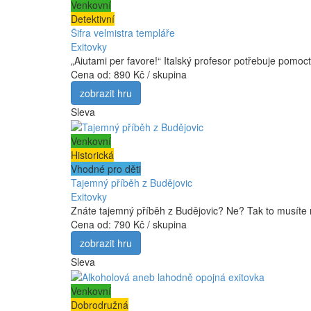
Venkovní
Detektivní
Šifra velmistra templáře
Exitovky
„Aiutami per favore!“ Italský profesor potřebuje pomo
Cena od:
890 Kč / skupina
zobrazit hru
Sleva
Venkovní
Historická
Vhodné pro děti
Tajemný příběh z Budějovic
Exitovky
Znáte tajemný příběh z Budějovic? Ne? Tak to musíte n
Cena od:
790 Kč / skupina
zobrazit hru
Sleva
Venkovní
Dobrodružná