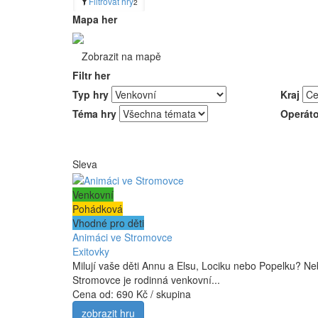
Filtrovat hry
2
Mapa her
Zobrazit na mapě
Filtr her
Typ hry
Kraj
Téma hry
Operáto
Sleva
Venkovní
Pohádková
Vhodné pro děti
Animáci ve Stromovce
Exitovky
Milují vaše děti Annu a Elsu, Lociku nebo Popelku? Ne
Stromovce je rodinná venkovní...
Cena od:
690 Kč / skupina
zobrazit hru