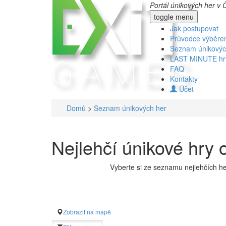
Portál únikových her v 
toggle menu
Jak postupovat
Průvodce výběr
Seznam únikovýc
LAST MINUTE hr
FAQ
Kontakty
Účet
Domů
>
Seznam únikových her
Nejlehčí únikové hry 
Vyberte si ze seznamu nejlehčích he
Zobrazit na mapě