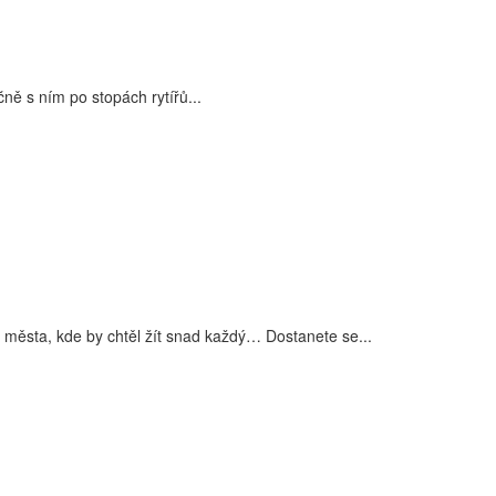
ně s ním po stopách rytířů...
i města, kde by chtěl žít snad každý… Dostanete se...