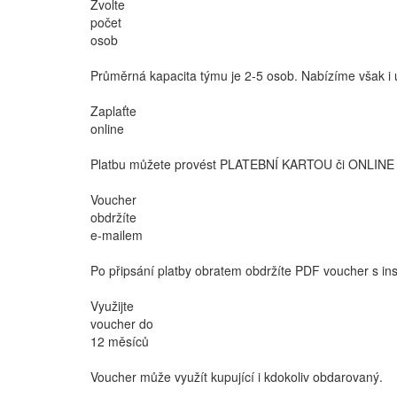
Zvolte
počet
osob
Průměrná kapacita týmu je 2-5 osob. Nabízíme však i ú
Zaplaťte
online
Platbu můžete provést PLATEBNÍ KARTOU či ONLINE 
Voucher
obdržíte
e-mailem
Po připsání platby obratem obdržíte PDF voucher s ins
Využijte
voucher do
12 měsíců
Voucher může využít kupující i kdokoliv obdarovaný.