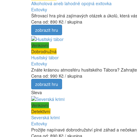
Alkoholová aneb lahodně opojná exitovka
Exitovky
Šifrovací hra plná zajímavých otázek a úkolů, která v
Cena od:
890 Kč / skupina
zobrazit hru
Venkovní
Dobrodružná
Husitský tábor
Exitovky
Znáte krásnou atmosféru husitského Tábora? Zahrajte s
Cena od:
990 Kč / skupina
zobrazit hru
Sleva
Venkovní
Detektivní
Severská krimi
Exitovky
Prožijte napínavé dobrodružství plné záhad a nečekaný
Cena od:
890 Kč / skupina