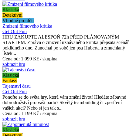
Klasická
Detektivní
Vhodné pro děti
Zmizení filmového kritika
Get Out Fun
HRU ZAKUPTE ALESPOŇ 72h PŘED PLÁNOVANÝM
STARTEM. Zpráva o zmizení uznávaného kritika přepsala scénář
poklidného dne. Zanechal po sobě jen psa Huberta a zmuchlaný
lístek...
Cena od:
1 099 Kč / skupina
zobrazit hru
Klasická
Fantasy
Tajemství času
Get Out Fun
Ponořte se do světa hry, která vám změní život! Hledáte zábavné
dobrodružství pro vaši partu? Skvělý teambuilding či zpestření
vašich akcí? Nebo si jen tak s...
Cena od:
1 199 Kč / skupina
zobrazit hru
Klasická
Detektivní