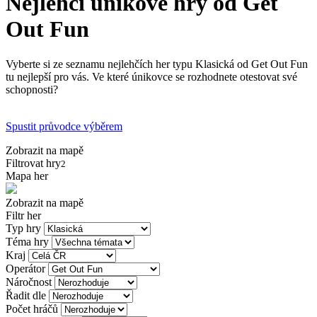
Nejlehčí únikové hry od Get
Out Fun
Vyberte si ze seznamu nejlehčích her typu Klasická od Get Out Fun
tu nejlepší pro vás. Ve které únikovce se rozhodnete otestovat své
schopnosti?
Spustit průvodce výběrem
Zobrazit na mapě
Filtrovat hry
2
Mapa her
Zobrazit na mapě
Filtr her
Typ hry
Téma hry
Kraj
Operátor
Náročnost
Řadit dle
Počet hráčů