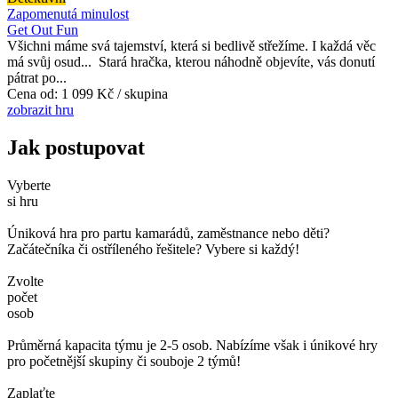
Zapomenutá minulost
Get Out Fun
Všichni máme svá tajemství, která si bedlivě střežíme. I každá věc
má svůj osud... Stará hračka, kterou náhodně objevíte, vás donutí
pátrat po...
Cena od:
1 099 Kč / skupina
zobrazit hru
Jak postupovat
Vyberte
si hru
Úniková hra pro partu kamarádů, zaměstnance nebo děti?
Začátečníka či ostříleného řešitele? Vybere si každý!
Zvolte
počet
osob
Průměrná kapacita týmu je 2-5 osob. Nabízíme však i únikové hry
pro početnější skupiny či souboje 2 týmů!
Zaplaťte