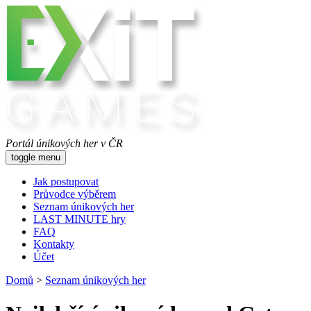
Portál únikových her v ČR
toggle menu
Jak postupovat
Průvodce výběrem
Seznam únikových her
LAST MINUTE hry
FAQ
Kontakty
Účet
Domů
>
Seznam únikových her