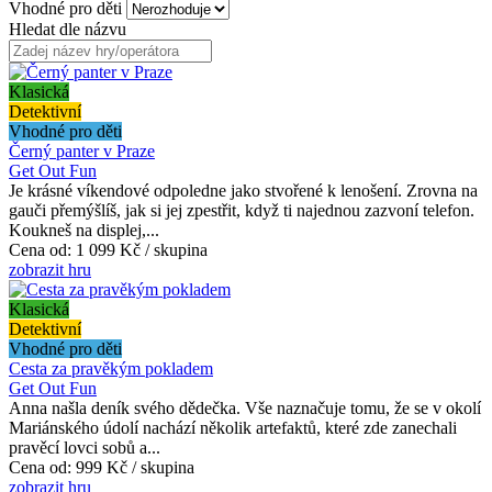
Vhodné pro děti
Hledat dle názvu
Klasická
Detektivní
Vhodné pro děti
Černý panter v Praze
Get Out Fun
Je krásné víkendové odpoledne jako stvořené k lenošení. Zrovna na
gauči přemýšlíš, jak si jej zpestřit, když ti najednou zazvoní telefon.
Koukneš na displej,...
Cena od:
1 099 Kč / skupina
zobrazit hru
Klasická
Detektivní
Vhodné pro děti
Cesta za pravěkým pokladem
Get Out Fun
Anna našla deník svého dědečka. Vše naznačuje tomu, že se v okolí
Mariánského údolí nachází několik artefaktů, které zde zanechali
pravěcí lovci sobů a...
Cena od:
999 Kč / skupina
zobrazit hru