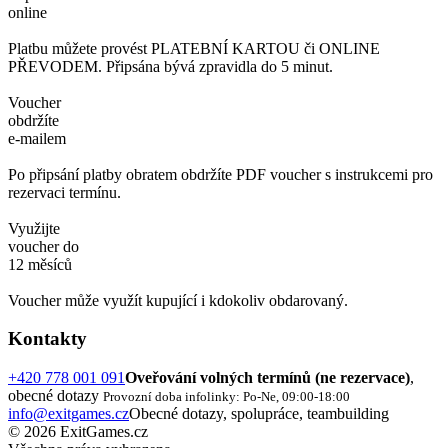
online
Platbu můžete provést PLATEBNÍ KARTOU či ONLINE
PŘEVODEM. Připsána bývá zpravidla do 5 minut.
Voucher
obdržíte
e-mailem
Po připsání platby obratem obdržíte PDF voucher s instrukcemi pro
rezervaci termínu.
Využijte
voucher do
12 měsíců
Voucher může využít kupující i kdokoliv obdarovaný.
Kontakty
+420 778 001 091
Oveřování volných termínů (ne rezervace)
,
obecné dotazy
Provozní doba infolinky: Po-Ne, 09:00-18:00
info@exitgames.cz
Obecné dotazy, spolupráce, teambuilding
© 2026 ExitGames.cz