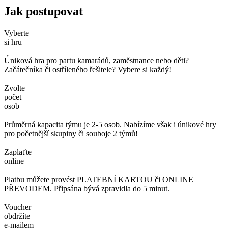
Jak postupovat
Vyberte
si hru
Úniková hra pro partu kamarádů, zaměstnance nebo děti?
Začátečníka či ostříleného řešitele? Vybere si každý!
Zvolte
počet
osob
Průměrná kapacita týmu je 2-5 osob. Nabízíme však i únikové hry
pro početnější skupiny či souboje 2 týmů!
Zaplaťte
online
Platbu můžete provést PLATEBNÍ KARTOU či ONLINE
PŘEVODEM. Připsána bývá zpravidla do 5 minut.
Voucher
obdržíte
e-mailem