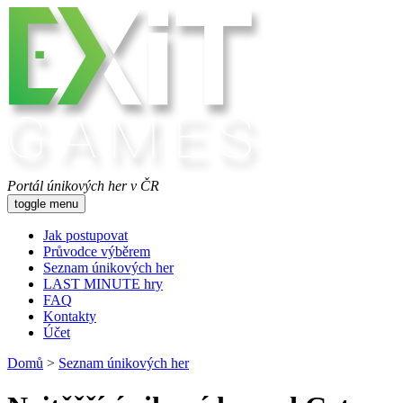
Portál únikových her v ČR
toggle menu
Jak postupovat
Průvodce výběrem
Seznam únikových her
LAST MINUTE hry
FAQ
Kontakty
Účet
Domů
>
Seznam únikových her