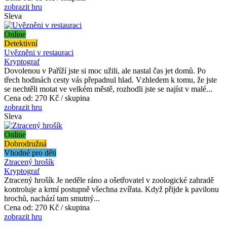
zobrazit hru
Sleva
Online
Detektivní
Uvězněni v restauraci
Kryptograf
Dovolenou v Paříží jste si moc užili, ale nastal čas jet domů. Po
třech hodinách cesty vás přepadnul hlad. Vzhledem k tomu, že jste
se nechtěli motat ve velkém městě, rozhodli jste se najíst v malé...
Cena od:
270 Kč / skupina
zobrazit hru
Sleva
Online
Dobrodružná
Vhodné pro děti
Ztracený hrošík
Kryptograf
Ztracený hrošík Je neděle ráno a ošetřovatel v zoologické zahradě
kontroluje a krmí postupně všechna zvířata. Když přijde k pavilonu
hrochů, nachází tam smutný...
Cena od:
270 Kč / skupina
zobrazit hru