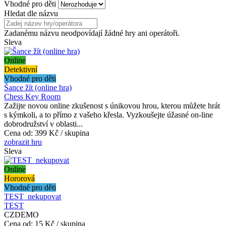
Vhodné pro děti
Hledat dle názvu
Zadanému názvu neodpovídají žádné hry ani operátoři.
Sleva
Online
Detektivní
Vhodné pro děti
Šance žít (online hra)
Chess Key Room
Zažijte novou online zkušenost s únikovou hrou, kterou můžete hrát
s kýmkoli, a to přímo z vašeho křesla. Vyzkoušejte úžasné on-line
dobrodružství v oblasti...
Cena od:
399 Kč / skupina
zobrazit hru
Sleva
Online
Hororová
Vhodné pro děti
TEST_nekupovat
TEST
CZDEMO
Cena od:
15 Kč / skupina