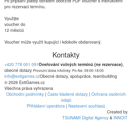
Po připsání platby obratem obdržíte PDF voucher s instrukcemi
pro rezervaci termínu.
Využijte
voucher do
12 měsíců
Voucher může využít kupující i kdokoliv obdarovaný.
Kontakty
+420 778 001 091
Oveřování volných termínů (ne rezervace)
,
obecné dotazy
Provozní doba infolinky: Po-Ne, 09:00-18:00
info@exitgames.cz
Obecné dotazy, spolupráce, teambuilding
© 2026 ExitGames.cz
Všechna práva vyhrazena
Obchodní podmínky
|
Často kladené dotazy
|
Ochrana osobních
údajů
Přihlášení operátora
|
Nastavení souhlasů
Created by
TSUNAMI Digital Agency
&
INNOIT