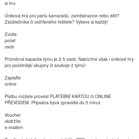
si hru
Úniková hra pro partu kamarádů, zaměstnance nebo děti?
Začátečníka či ostříleného řešitele? Vybere si každý!
Zvolte
počet
osob
Průměrná kapacita týmu je 2-5 osob. Nabízíme však i únikové hry
pro početnější skupiny či souboje 2 týmů!
Zaplaťte
online
Platbu můžete provést PLATEBNÍ KARTOU či ONLINE
PŘEVODEM. Připsána bývá zpravidla do 5 minut.
Voucher
obdržíte
e-mailem