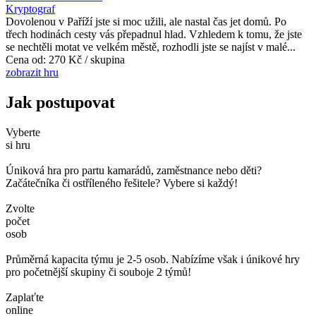
Kryptograf
Dovolenou v Paříží jste si moc užili, ale nastal čas jet domů. Po
třech hodinách cesty vás přepadnul hlad. Vzhledem k tomu, že jste
se nechtěli motat ve velkém městě, rozhodli jste se najíst v malé...
Cena od:
270 Kč / skupina
zobrazit hru
Jak postupovat
Vyberte
si hru
Úniková hra pro partu kamarádů, zaměstnance nebo děti?
Začátečníka či ostříleného řešitele? Vybere si každý!
Zvolte
počet
osob
Průměrná kapacita týmu je 2-5 osob. Nabízíme však i únikové hry
pro početnější skupiny či souboje 2 týmů!
Zaplaťte
online