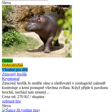
Sleva
Online
Dobrodružná
Vhodné pro děti
Ztracený hrošík
Kryptograf
Ztracený hrošík Je neděle ráno a ošetřovatel v zoologické zahradě
kontroluje a krmí postupně všechna zvířata. Když přijde k pavilonu
hrochů, nachází tam smutný...
Cena od:
270 Kč / skupina
zobrazit hru
Sleva