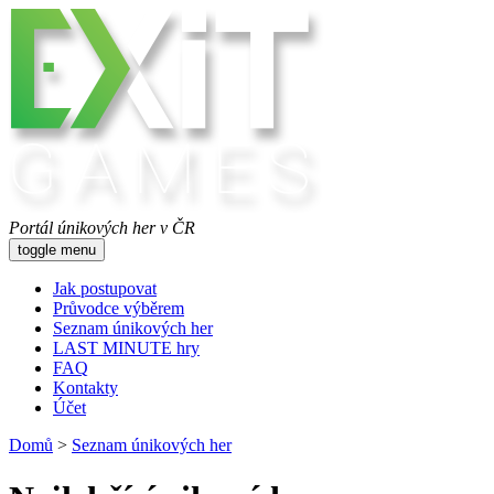
Portál únikových her v ČR
toggle menu
Jak postupovat
Průvodce výběrem
Seznam únikových her
LAST MINUTE hry
FAQ
Kontakty
Účet
Domů
>
Seznam únikových her