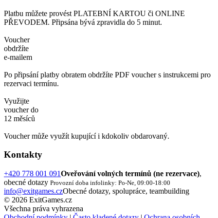
Platbu můžete provést PLATEBNÍ KARTOU či ONLINE
PŘEVODEM. Připsána bývá zpravidla do 5 minut.
Voucher
obdržíte
e-mailem
Po připsání platby obratem obdržíte PDF voucher s instrukcemi pro
rezervaci termínu.
Využijte
voucher do
12 měsíců
Voucher může využít kupující i kdokoliv obdarovaný.
Kontakty
+420 778 001 091
Oveřování volných termínů (ne rezervace)
,
obecné dotazy
Provozní doba infolinky: Po-Ne, 09:00-18:00
info@exitgames.cz
Obecné dotazy, spolupráce, teambuilding
© 2026 ExitGames.cz
Všechna práva vyhrazena
Obchodní podmínky
|
Často kladené dotazy
|
Ochrana osobních