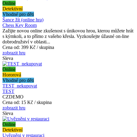
Online
Detektivní
Vhodné pro děti
Šance žít (online hra)
Chess Key Room
Zažijte novou online zkušenost s únikovou hrou, kterou můžete hrát
s kýmkoli, a to přímo z vašeho křesla. Vyzkoušejte úžasné on-line
dobrodružství v oblasti...
Cena od:
399 Kč / skupina
zobrazit hru
Sleva
Online
Hororová
Vhodné pro děti
TEST_nekupovat
TEST
CZDEMO
Cena od:
15 Kč / skupina
zobrazit hru
Sleva
Online
Detektivní
Uvězněni v restauraci