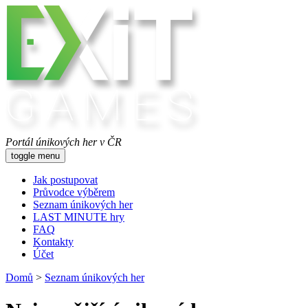
Portál únikových her v ČR
toggle menu
Jak postupovat
Průvodce výběrem
Seznam únikových her
LAST MINUTE hry
FAQ
Kontakty
Účet
Domů
>
Seznam únikových her