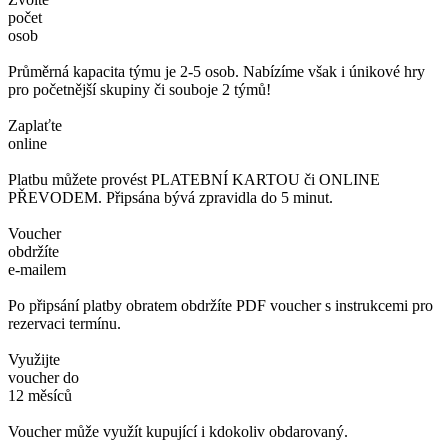
počet
osob
Průměrná kapacita týmu je 2-5 osob. Nabízíme však i únikové hry
pro početnější skupiny či souboje 2 týmů!
Zaplaťte
online
Platbu můžete provést PLATEBNÍ KARTOU či ONLINE
PŘEVODEM. Připsána bývá zpravidla do 5 minut.
Voucher
obdržíte
e-mailem
Po připsání platby obratem obdržíte PDF voucher s instrukcemi pro
rezervaci termínu.
Využijte
voucher do
12 měsíců
Voucher může využít kupující i kdokoliv obdarovaný.