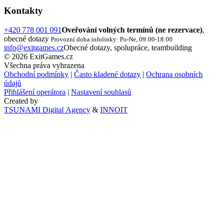
Kontakty
+420 778 001 091
Oveřování volných termínů (ne rezervace)
,
obecné dotazy
Provozní doba infolinky: Po-Ne, 09:00-18:00
info@exitgames.cz
Obecné dotazy, spolupráce, teambuilding
© 2026 ExitGames.cz
Všechna práva vyhrazena
Obchodní podmínky
|
Často kladené dotazy
|
Ochrana osobních
údajů
Přihlášení operátora
|
Nastavení souhlasů
Created by
TSUNAMI Digital Agency
&
INNOIT