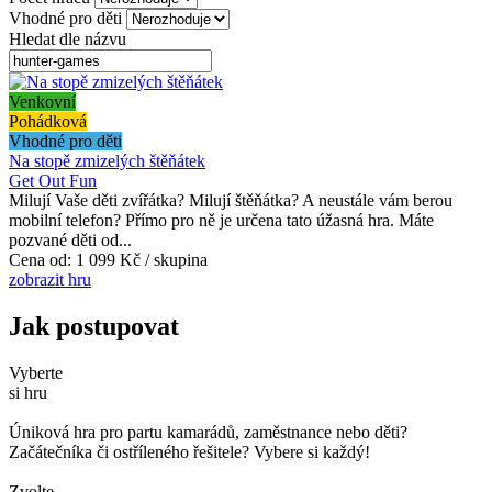
Vhodné pro děti
Hledat dle názvu
Venkovní
Pohádková
Vhodné pro děti
Na stopě zmizelých štěňátek
Get Out Fun
Milují Vaše děti zvířátka? Milují štěňátka? A neustále vám berou
mobilní telefon? Přímo pro ně je určena tato úžasná hra. Máte
pozvané děti od...
Cena od:
1 099 Kč / skupina
zobrazit hru
Jak postupovat
Vyberte
si hru
Úniková hra pro partu kamarádů, zaměstnance nebo děti?
Začátečníka či ostříleného řešitele? Vybere si každý!
Zvolte