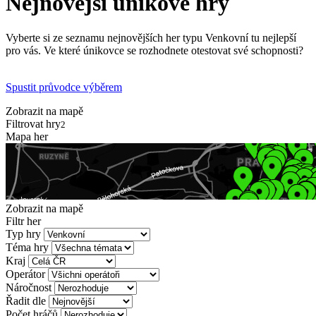
Nejnovější únikové hry
Vyberte si ze seznamu nejnovějších her typu Venkovní tu nejlepší
pro vás. Ve které únikovce se rozhodnete otestovat své schopnosti?
Spustit průvodce výběrem
Zobrazit na mapě
Filtrovat hry
2
Mapa her
Zobrazit na mapě
Filtr her
Typ hry
Téma hry
Kraj
Operátor
Náročnost
Řadit dle
Počet hráčů