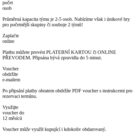
počet
osob
Průměrná kapacita týmu je 2-5 osob. Nabízíme však i únikové hry
pro početnější skupiny či souboje 2 týmů!
Zaplaťte
online
Platbu můžete provést PLATEBNÍ KARTOU či ONLINE
PŘEVODEM. Připsána bývá zpravidla do 5 minut.
Voucher
obdržíte
e-mailem
Po připsání platby obratem obdržíte PDF voucher s instrukcemi pro
rezervaci termínu.
Využijte
voucher do
12 měsíců
Voucher může využít kupující i kdokoliv obdarovaný.