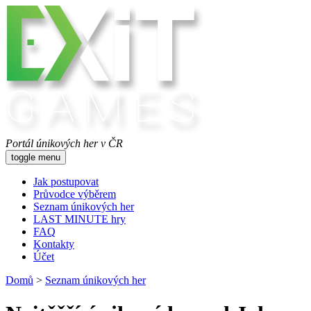
Portál únikových her v ČR
toggle menu
Jak postupovat
Průvodce výběrem
Seznam únikových her
LAST MINUTE hry
FAQ
Kontakty
Účet
Domů
>
Seznam únikových her