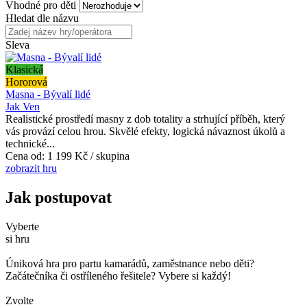
Vhodné pro děti
Hledat dle názvu
Sleva
Klasická
Hororová
Masna - Bývalí lidé
Jak Ven
Realistické prostředí masny z dob totality a strhující příběh, který
vás provází celou hrou. Skvělé efekty, logická návaznost úkolů a
technické...
Cena od:
1 199 Kč / skupina
zobrazit hru
Jak postupovat
Vyberte
si hru
Úniková hra pro partu kamarádů, zaměstnance nebo děti?
Začátečníka či ostříleného řešitele? Vybere si každý!
Zvolte