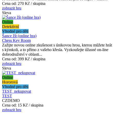
Cena od:
270 Kč / skupina
zobrazit hru
Sleva
Online
Detektivní
Vhodné pro děti
Šance žít (online hra)
Chess Key Room
Zažijte novou online zkušenost s únikovou hrou, kterou můžete hrát
s kýmkoli, a to přímo z vašeho křesla. Vyzkoušejte úžasné on-line
dobrodružství v oblasti...
Cena od:
399 Kč / skupina
zobrazit hru
Sleva
Online
Hororová
Vhodné pro děti
TEST_nekupovat
TEST
CZDEMO
Cena od:
15 Kč / skupina
zobrazit hru