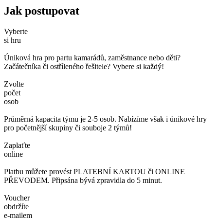
Jak postupovat
Vyberte
si hru
Úniková hra pro partu kamarádů, zaměstnance nebo děti?
Začátečníka či ostříleného řešitele? Vybere si každý!
Zvolte
počet
osob
Průměrná kapacita týmu je 2-5 osob. Nabízíme však i únikové hry
pro početnější skupiny či souboje 2 týmů!
Zaplaťte
online
Platbu můžete provést PLATEBNÍ KARTOU či ONLINE
PŘEVODEM. Připsána bývá zpravidla do 5 minut.
Voucher
obdržíte
e-mailem