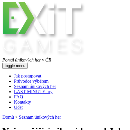
Portál únikových her v ČR
toggle menu
Jak postupovat
Průvodce výběrem
Seznam únikových her
LAST MINUTE hry
FAQ
Kontakty
Účet
Domů
>
Seznam únikových her