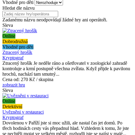
Vhodné pro děti
Hledat dle názvu
Zadanému názvu neodpovídají žádné hry ani operátoři.
Sleva
Online
Dobrodružná
Vhodné pro děti
Ztracený hrošík
Kryptograf
Ztracený hrošík Je neděle ráno a ošetřovatel v zoologické zahradě
kontroluje a krmí postupně všechna zvířata. Když přijde k pavilonu
hrochů, nachází tam smutný...
Cena od:
270 Kč / skupina
zobrazit hru
Sleva
Online
Detektivní
Uvězněni v restauraci
Kryptograf
Dovolenou v Paříží jste si moc užili, ale nastal čas jet domů. Po
třech hodinách cesty vás přepadnul hlad. Vzhledem k tomu, že jste
se nechtěli motat ve velkém městě, rozhodli jste se najíst v malé...