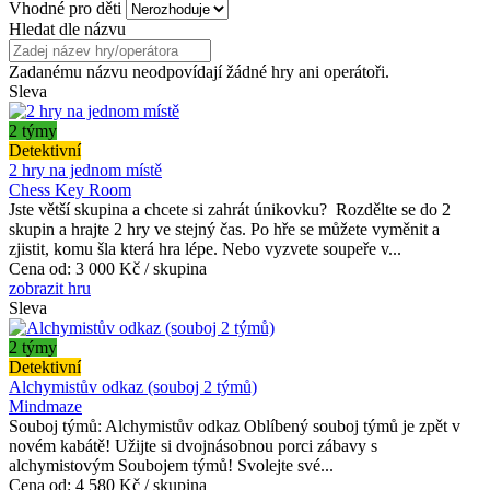
Vhodné pro děti
Hledat dle názvu
Zadanému názvu neodpovídají žádné hry ani operátoři.
Sleva
2 týmy
Detektivní
2 hry na jednom místě
Chess Key Room
Jste větší skupina a chcete si zahrát únikovku? Rozdělte se do 2
skupin a hrajte 2 hry ve stejný čas. Po hře se můžete vyměnit a
zjistit, komu šla která hra lépe. Nebo vyzvete soupeře v...
Cena od:
3 000 Kč / skupina
zobrazit hru
Sleva
2 týmy
Detektivní
Alchymistův odkaz (souboj 2 týmů)
Mindmaze
Souboj týmů: Alchymistův odkaz Oblíbený souboj týmů je zpět v
novém kabátě! Užijte si dvojnásobnou porci zábavy s
alchymistovým Soubojem týmů! Svolejte své...
Cena od:
4 580 Kč / skupina