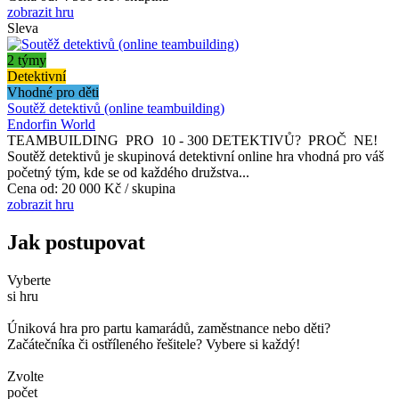
zobrazit hru
Sleva
2 týmy
Detektivní
Vhodné pro děti
Soutěž detektivů (online teambuilding)
Endorfin World
TEAMBUILDING PRO 10 - 300 DETEKTIVŮ? PROČ NE!
Soutěž detektivů je skupinová detektivní online hra vhodná pro váš
početný tým, kde se od každého družstva...
Cena od:
20 000 Kč / skupina
zobrazit hru
Jak postupovat
Vyberte
si hru
Úniková hra pro partu kamarádů, zaměstnance nebo děti?
Začátečníka či ostříleného řešitele? Vybere si každý!
Zvolte
počet