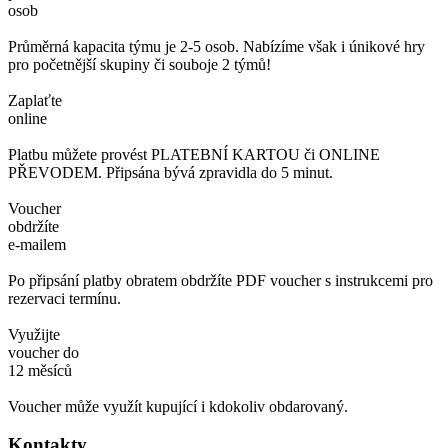
osob
Průměrná kapacita týmu je 2-5 osob. Nabízíme však i únikové hry
pro početnější skupiny či souboje 2 týmů!
Zaplaťte
online
Platbu můžete provést PLATEBNÍ KARTOU či ONLINE
PŘEVODEM. Připsána bývá zpravidla do 5 minut.
Voucher
obdržíte
e-mailem
Po připsání platby obratem obdržíte PDF voucher s instrukcemi pro
rezervaci termínu.
Využijte
voucher do
12 měsíců
Voucher může využít kupující i kdokoliv obdarovaný.
Kontakty