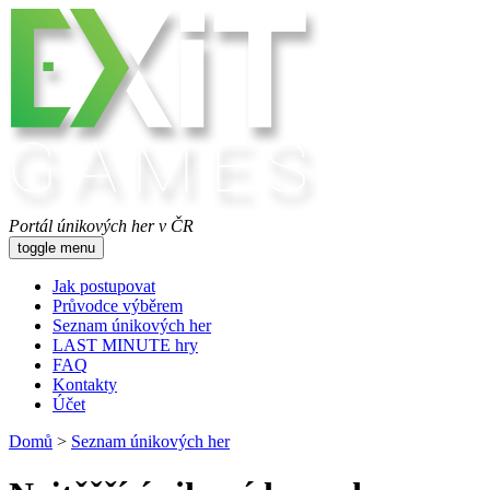
Portál únikových her v ČR
toggle menu
Jak postupovat
Průvodce výběrem
Seznam únikových her
LAST MINUTE hry
FAQ
Kontakty
Účet
Domů
>
Seznam únikových her