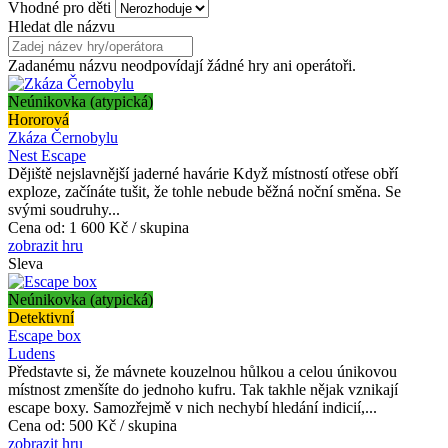
Vhodné pro děti
Hledat dle názvu
Zadanému názvu neodpovídají žádné hry ani operátoři.
Neúnikovka (atypická)
Hororová
Zkáza Černobylu
Nest Escape
Dějiště nejslavnější jaderné havárie Když místností otřese obří
exploze, začínáte tušit, že tohle nebude běžná noční směna. Se
svými soudruhy...
Cena od:
1 600 Kč / skupina
zobrazit hru
Sleva
Neúnikovka (atypická)
Detektivní
Escape box
Ludens
Představte si, že mávnete kouzelnou hůlkou a celou únikovou
místnost zmenšíte do jednoho kufru. Tak takhle nějak vznikají
escape boxy. Samozřejmě v nich nechybí hledání indicií,...
Cena od:
500 Kč / skupina
zobrazit hru