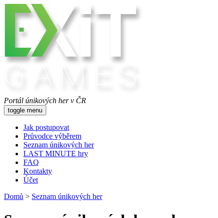
Portál únikových her v ČR
toggle menu
Jak postupovat
Průvodce výběrem
Seznam únikových her
LAST MINUTE hry
FAQ
Kontakty
Účet
Domů
>
Seznam únikových her