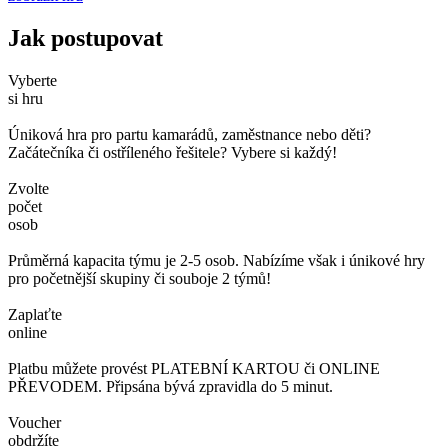
Jak postupovat
Vyberte
si hru
Úniková hra pro partu kamarádů, zaměstnance nebo děti?
Začátečníka či ostříleného řešitele? Vybere si každý!
Zvolte
počet
osob
Průměrná kapacita týmu je 2-5 osob. Nabízíme však i únikové hry
pro početnější skupiny či souboje 2 týmů!
Zaplaťte
online
Platbu můžete provést PLATEBNÍ KARTOU či ONLINE
PŘEVODEM. Připsána bývá zpravidla do 5 minut.
Voucher
obdržíte