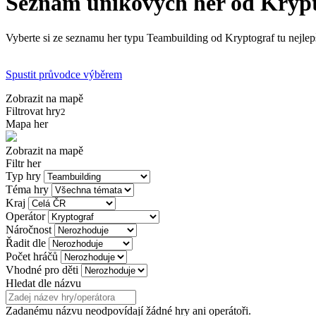
Seznam únikových her od Kryp
Vyberte si ze seznamu her typu Teambuilding od Kryptograf tu nejlepš
Spustit průvodce výběrem
Zobrazit na mapě
Filtrovat hry
2
Mapa her
Zobrazit na mapě
Filtr her
Typ hry
Téma hry
Kraj
Operátor
Náročnost
Řadit dle
Počet hráčů
Vhodné pro děti
Hledat dle názvu
Zadanému názvu neodpovídají žádné hry ani operátoři.