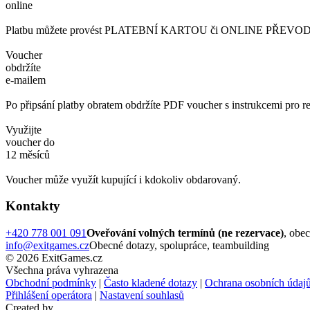
online
Platbu můžete provést PLATEBNÍ KARTOU či ONLINE PŘEVODEM. 
Voucher
obdržíte
e-mailem
Po připsání platby obratem obdržíte PDF voucher s instrukcemi pro re
Využijte
voucher do
12 měsíců
Voucher může využít kupující i kdokoliv obdarovaný.
Kontakty
+420 778 001 091
Oveřování volných termínů (ne rezervace)
, obe
info@exitgames.cz
Obecné dotazy, spolupráce, teambuilding
© 2026 ExitGames.cz
Všechna práva vyhrazena
Obchodní podmínky
|
Často kladené dotazy
|
Ochrana osobních údaj
Přihlášení operátora
|
Nastavení souhlasů
Created by