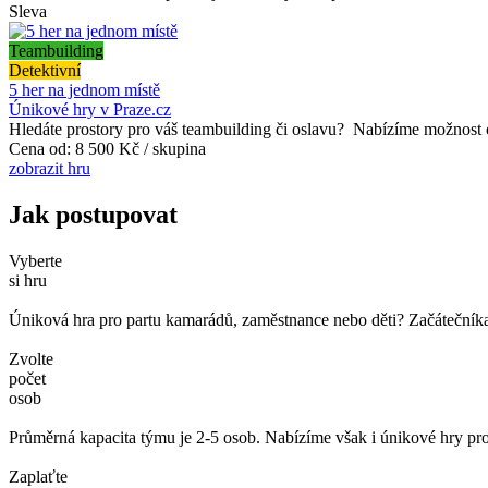
Sleva
Teambuilding
Detektivní
5 her na jednom místě
Únikové hry v Praze.cz
Hledáte prostory pro váš teambuilding či oslavu? Nabízíme možnost o
Cena od:
8 500 Kč / skupina
zobrazit hru
Jak postupovat
Vyberte
si hru
Úniková hra pro partu kamarádů, zaměstnance nebo děti? Začátečníka č
Zvolte
počet
osob
Průměrná kapacita týmu je 2-5 osob. Nabízíme však i únikové hry pro
Zaplaťte