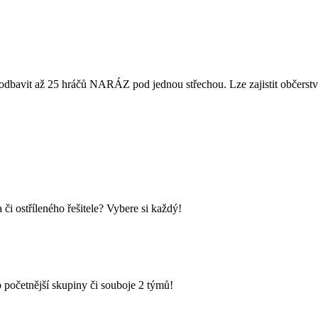
dbavit až 25 hráčů NARÁZ pod jednou střechou. Lze zajistit občerstven
i ostříleného řešitele? Vybere si každý!
 početnější skupiny či souboje 2 týmů!