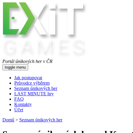
Portál únikových her v ČR
toggle menu
Jak postupovat
Průvodce výběrem
Seznam únikových her
LAST MINUTE hry
FAQ
Kontakty
Účet
Domů
>
Seznam únikových her