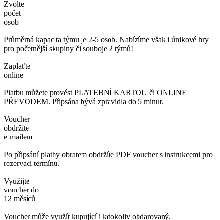
Zvolte
počet
osob
Průměrná kapacita týmu je 2-5 osob. Nabízíme však i únikové hry
pro početnější skupiny či souboje 2 týmů!
Zaplaťte
online
Platbu můžete provést PLATEBNÍ KARTOU či ONLINE
PŘEVODEM. Připsána bývá zpravidla do 5 minut.
Voucher
obdržíte
e-mailem
Po připsání platby obratem obdržíte PDF voucher s instrukcemi pro
rezervaci termínu.
Využijte
voucher do
12 měsíců
Voucher může využít kupující i kdokoliv obdarovaný.