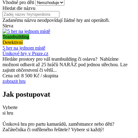
Vhodné pro děti
Hledat dle názvu
Zadanému názvu neodpovídají žádné hry ani operátoři.
Sleva
Teambuilding
Detektivní
5 her na jednom místě
Únikové hry v Praze.cz
Hledáte prostory pro váš teambuilding či oslavu? Nabízíme
možnost odbavit až 25 hráčů NARÁZ pod jednou střechou. Lze
zajistit občerstvení či větší...
Cena od:
8 500 Kč / skupina
zobrazit hru
Jak postupovat
Vyberte
si hru
Úniková hra pro partu kamarádů, zaměstnance nebo děti?
Začátečníka či ostříleného řešitele? Vybere si každý!