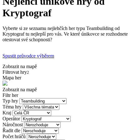
Nejlehčí únikové hry od
Kryptograf
Vyberte si ze seznamu nejlehčích her typu Teambuilding od
Kryptograf tu nejlepší pro vás. Ve které únikovce se rozhodnete
otestovat své schopnosti?
Spustit průvodce výběrem
Zobrazit na mapě
Filtrovat hry
2
Mapa her
Zobrazit na mapě
Filtr her
Typ hry
Téma hry
Kraj
Operátor
Náročnost
Řadit dle
Počet hráčů