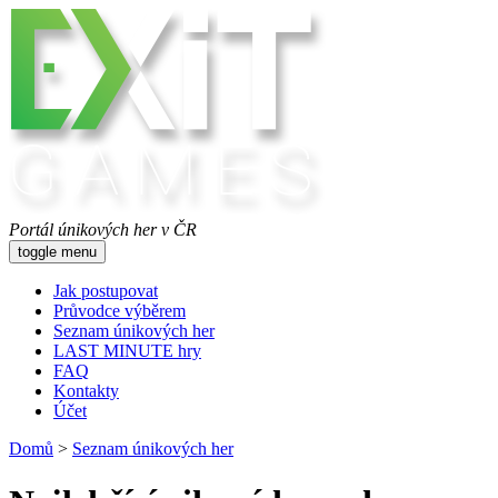
Portál únikových her v ČR
toggle menu
Jak postupovat
Průvodce výběrem
Seznam únikových her
LAST MINUTE hry
FAQ
Kontakty
Účet
Domů
>
Seznam únikových her