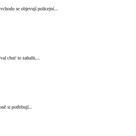
hodu se objevují policejní...
 chuť to zabalit,...
ně si potřebují...