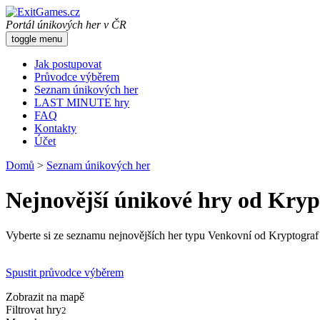
Portál únikových her v ČR
toggle menu
Jak postupovat
Průvodce výběrem
Seznam únikových her
LAST MINUTE hry
FAQ
Kontakty
Účet
Domů
>
Seznam únikových her
Nejnovější únikové hry od Kryp
Vyberte si ze seznamu nejnovějších her typu Venkovní od Kryptograf t
Spustit průvodce výběrem
Zobrazit na mapě
Filtrovat hry
2