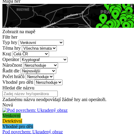
Mapa her
Zobrazit na mapě
Filtr her
Typ hry
Téma hry
Kraj
Operátor
Náročnost
Řadit dle
Počet hráčů
Vhodné pro děti
Hledat dle názvu
Zadanému názvu neodpovídají žádné hry ani operátoři.
Nová
Venkovní
Detektivní
Vhodné pro děti
Pod povrchem: Ukradený obraz