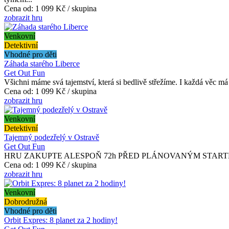
Cena od:
1 099 Kč / skupina
zobrazit hru
Venkovní
Detektivní
Vhodné pro děti
Záhada starého Liberce
Get Out Fun
Všichni máme svá tajemství, která si bedlivě střežíme. I každá věc má 
Cena od:
1 099 Kč / skupina
zobrazit hru
Venkovní
Detektivní
Tajemný podezřelý v Ostravě
Get Out Fun
HRU ZAKUPTE ALESPOŇ 72h PŘED PLÁNOVANÝM STARTEM. Tým speci
Cena od:
1 099 Kč / skupina
zobrazit hru
Venkovní
Dobrodružná
Vhodné pro děti
Orbit Expres: 8 planet za 2 hodiny!