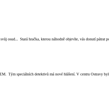
svůj osud... Stará hračka, kterou náhodně objevíte, vás donutí pátrat po
álních detektivů má nové hlášení. V centru Ostravy bylo nale