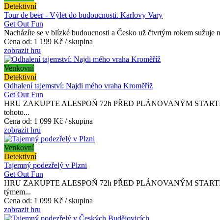
Detektivní
Tour de beer - Výlet do budoucnosti. Karlovy Vary
Get Out Fun
Nacházíte se v blízké budoucnosti a Česko už čtvrtým rokem sužuje nej
Cena od:
1 199 Kč / skupina
zobrazit hru
Venkovní
Detektivní
Odhalení tajemství: Najdi mého vraha Kroměříž
Get Out Fun
HRU ZAKUPTE ALESPOŇ 72h PŘED PLÁNOVANÝM STARTEM. Jmenuji se 
tohoto...
Cena od:
1 099 Kč / skupina
zobrazit hru
Venkovní
Detektivní
Tajemný podezřelý v Plzni
Get Out Fun
HRU ZAKUPTE ALESPOŇ 72h PŘED PLÁNOVANÝM STARTEM. Milujete det
týmem...
Cena od:
1 099 Kč / skupina
zobrazit hru