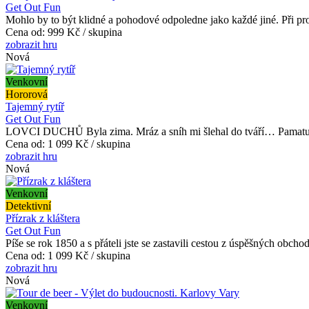
Get Out Fun
Mohlo by to být klidné a pohodové odpoledne jako každé jiné. Při p
Cena od:
999 Kč / skupina
zobrazit hru
Nová
Venkovní
Hororová
Tajemný rytíř
Get Out Fun
LOVCI DUCHŮ Byla zima. Mráz a sníh mi šlehal do tváří… Pamatuji si
Cena od:
1 099 Kč / skupina
zobrazit hru
Nová
Venkovní
Detektivní
Přízrak z kláštera
Get Out Fun
Píše se rok 1850 a s přáteli jste se zastavili cestou z úspěšných obch
Cena od:
1 099 Kč / skupina
zobrazit hru
Nová
Venkovní