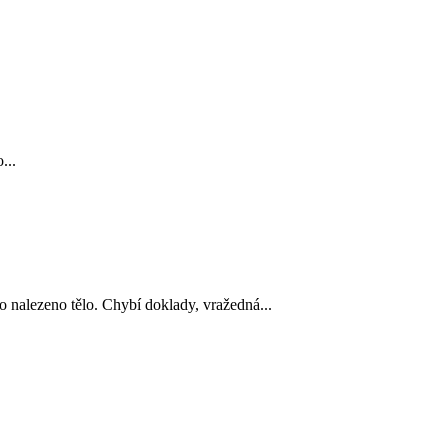
...
zeno tělo. Chybí doklady, vražedná...