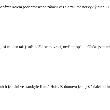
rocházce kolem poděbradského zámku vás ale zaujme nezvyklý ruch. U vc
 ten den tak jasně, pořád se mi vrací, nedá mi spát… Občas jsem míval
odních jednání ve starobylé Kutné Hoře. K domovu je to ještě daleko a ko