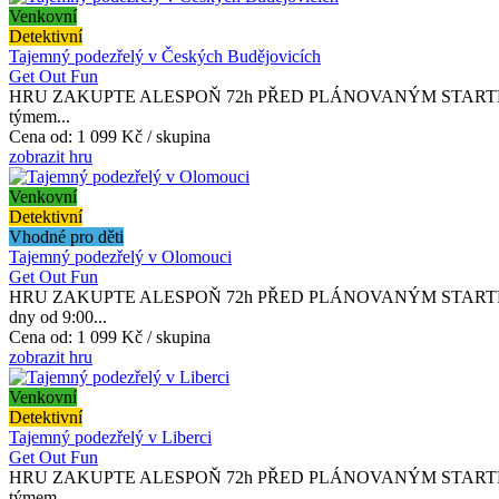
Venkovní
Detektivní
Tajemný podezřelý v Českých Budějovicích
Get Out Fun
HRU ZAKUPTE ALESPOŇ 72h PŘED PLÁNOVANÝM STARTEM. Milujete det
týmem...
Cena od:
1 099 Kč / skupina
zobrazit hru
Venkovní
Detektivní
Vhodné pro děti
Tajemný podezřelý v Olomouci
Get Out Fun
HRU ZAKUPTE ALESPOŇ 72h PŘED PLÁNOVANÝM STARTEM. O aktivač
dny od 9:00...
Cena od:
1 099 Kč / skupina
zobrazit hru
Venkovní
Detektivní
Tajemný podezřelý v Liberci
Get Out Fun
HRU ZAKUPTE ALESPOŇ 72h PŘED PLÁNOVANÝM STARTEM. Milujete det
týmem...