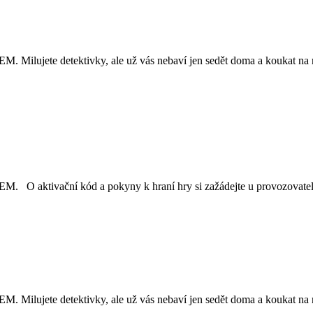
ektivky, ale už vás nebaví jen sedět doma a koukat na ně v telev
ní kód a pokyny k hraní hry si zažádejte u provozovatele hry
ektivky, ale už vás nebaví jen sedět doma a koukat na ně v telev