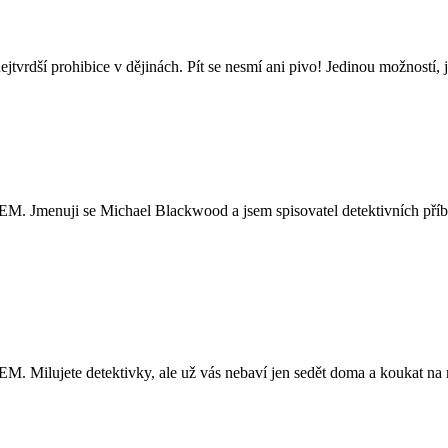
tvrdší prohibice v dějinách. Pít se nesmí ani pivo! Jedinou možností, j
Michael Blackwood a jsem spisovatel detektivních příběhů. Mé v
ektivky, ale už vás nebaví jen sedět doma a koukat na ně v telev