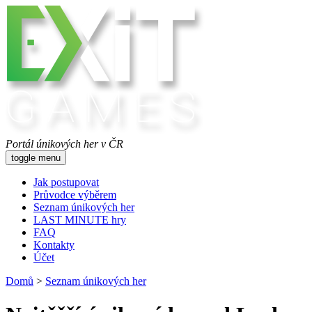
Portál únikových her v ČR
toggle menu
Jak postupovat
Průvodce výběrem
Seznam únikových her
LAST MINUTE hry
FAQ
Kontakty
Účet
Domů
>
Seznam únikových her