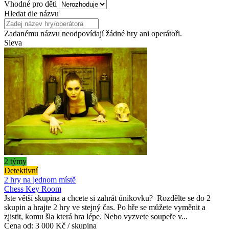
Vhodné pro děti
Hledat dle názvu
Zadanému názvu neodpovídají žádné hry ani operátoři.
Sleva
2 týmy
Detektivní
2 hry na jednom místě
Chess Key Room
Jste větší skupina a chcete si zahrát únikovku? Rozdělte se do 2
skupin a hrajte 2 hry ve stejný čas. Po hře se můžete vyměnit a
zjistit, komu šla která hra lépe. Nebo vyzvete soupeře v...
Cena od:
3 000 Kč / skupina