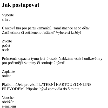
Jak postupovat
Vyberte
si hru
Úniková hra pro partu kamarádů, zaměstnance nebo děti?
Začátečníka či ostříleného řešitele? Vybere si každý!
Zvolte
počet
osob
Průměrná kapacita týmu je 2-5 osob. Nabízíme však i únikové hry
pro početnější skupiny či souboje 2 týmů!
Zaplaťte
online
Platbu můžete provést PLATEBNÍ KARTOU či ONLINE
PŘEVODEM. Připsána bývá zpravidla do 5 minut.
Voucher
obdržíte
e-mailem