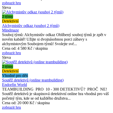
zobrazit hru
Sleva
2 týmy
Detektivní
Alchymistův odkaz (souboj 2 týmů)
Mindmaze
Souboj týmů: Alchymistův odkaz Oblíbený souboj týmů je zpět v
novém kabátě! Užijte si dvojnásobnou porci zábavy s
alchymistovým Soubojem týmů! Svolejte své...
Cena od:
4 580 Kč / skupina
zobrazit hru
Sleva
2 týmy
Detektivní
Vhodné pro děti
Soutěž detektivů (online teambuilding)
Endorfin World
TEAMBUILDING PRO 10 - 300 DETEKTIVŮ? PROČ NE!
Soutěž detektivů je skupinová detektivní online hra vhodná pro váš
početný tým, kde se od každého družstva...
Cena od:
20 000 Kč / skupina
zobrazit hru