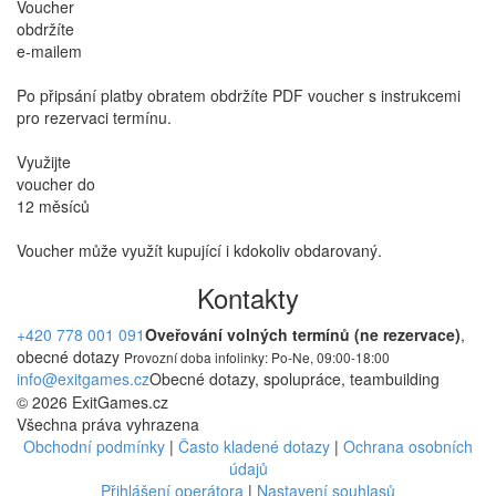
Voucher
obdržíte
e-mailem
Po připsání platby obratem obdržíte PDF voucher s instrukcemi
pro rezervaci termínu.
Využijte
voucher do
12 měsíců
Voucher může využít kupující i kdokoliv obdarovaný.
Kontakty
+420 778 001 091
Oveřování volných termínů (ne rezervace)
,
obecné dotazy
Provozní doba infolinky: Po-Ne, 09:00-18:00
info@exitgames.cz
Obecné dotazy, spolupráce, teambuilding
© 2026 ExitGames.cz
Všechna práva vyhrazena
Obchodní podmínky
|
Často kladené dotazy
|
Ochrana osobních
údajů
Přihlášení operátora
|
Nastavení souhlasů