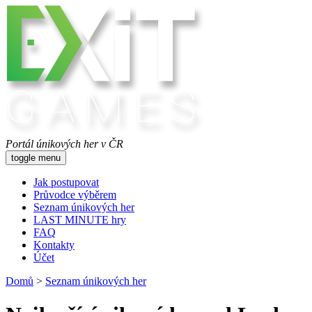
Portál únikových her v ČR
toggle menu
Jak postupovat
Průvodce výběrem
Seznam únikových her
LAST MINUTE hry
FAQ
Kontakty
Účet
Domů
>
Seznam únikových her