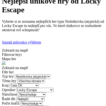
Nejlepší únikové hry od Locky
Escape
Vyberte si ze seznamu nejlepších her typu Neúnikovka (atypická) od
Locky Escape tu nejlepší pro vás. Ve které únikovce se rozhodnete
otestovat své schopnosti?
Spustit průvodce výběrem
Zobrazit na mapě
Filtrovat hry
2
Mapa her
Zobrazit na mapě
Filtr her
Typ hry
Téma hry
Kraj
Operátor
Náročnost
Řadit dle
Počet hráčů