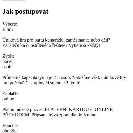
Jak postupovat
Vyberte
si hru
Úniková hra pro partu kamarádů, zaměstnance nebo děti?
Začátečníka či ostříleného řešitele? Vybere si každý!
Zvolte
počet
osob
Průměrná kapacita týmu je 2-5 osob. Nabízíme však i únikové hry
pro početnější skupiny či souboje 2 týmů!
Zaplaťte
online
Platbu můžete provést PLATEBNÍ KARTOU či ONLINE
PŘEVODEM. Připsána bývá zpravidla do 5 minut.
Voucher
obdržíte