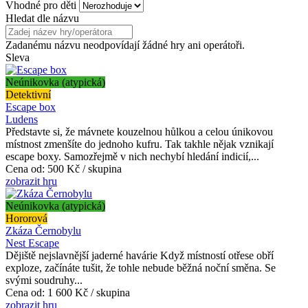
Vhodné pro děti
Hledat dle názvu
Zadanému názvu neodpovídají žádné hry ani operátoři.
Sleva
Neúnikovka (atypická)
Detektivní
Escape box
Ludens
Představte si, že mávnete kouzelnou hůlkou a celou únikovou
místnost zmenšíte do jednoho kufru. Tak takhle nějak vznikají
escape boxy. Samozřejmě v nich nechybí hledání indicií,...
Cena od:
500 Kč / skupina
zobrazit hru
Neúnikovka (atypická)
Hororová
Zkáza Černobylu
Nest Escape
Dějiště nejslavnější jaderné havárie Když místností otřese obří
exploze, začínáte tušit, že tohle nebude běžná noční směna. Se
svými soudruhy...
Cena od:
1 600 Kč / skupina
zobrazit hru