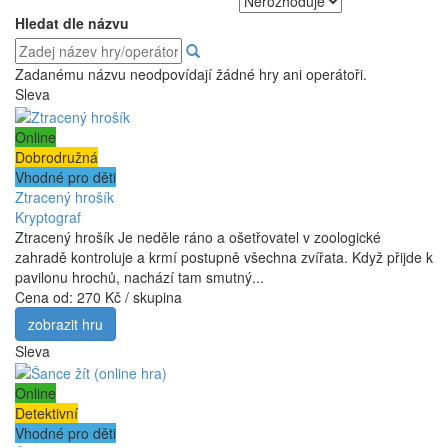
Hledat dle názvu
Zadanému názvu neodpovídají žádné hry ani operátoři.
Sleva
Online
Dobrodružná
Vhodné pro děti
Ztracený hrošík
Kryptograf
Ztracený hrošík Je neděle ráno a ošetřovatel v zoologické
zahradě kontroluje a krmí postupně všechna zvířata. Když přijde k
pavilonu hrochů, nachází tam smutný...
Cena od:
270 Kč / skupina
zobrazit hru
Sleva
Online
Detektivní
Vhodné pro děti