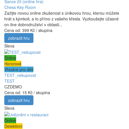
Šance žít (online hra)
Chess Key Room
Zažijte novou online zkušenost s únikovou hrou, kterou můžete
hrát s kýmkoli, a to přímo z vašeho křesla. Vyzkoušejte úžasné
on-line dobrodružství v oblasti...
Cena od:
399 Kč / skupina
zobrazit hru
Sleva
Online
Hororová
Vhodné pro děti
TEST_nekupovat
TEST
CZDEMO
Cena od:
15 Kč / skupina
zobrazit hru
Sleva
Online
Detektivní