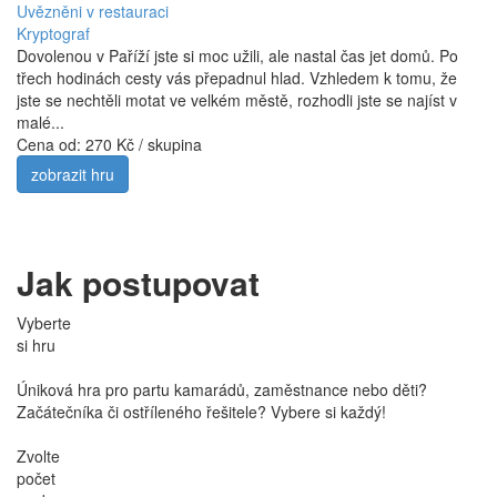
Uvězněni v restauraci
Kryptograf
Dovolenou v Paříží jste si moc užili, ale nastal čas jet domů. Po
třech hodinách cesty vás přepadnul hlad. Vzhledem k tomu, že
jste se nechtěli motat ve velkém městě, rozhodli jste se najíst v
malé...
Cena od:
270 Kč / skupina
zobrazit hru
Jak postupovat
Vyberte
si hru
Úniková hra pro partu kamarádů, zaměstnance nebo děti?
Začátečníka či ostříleného řešitele? Vybere si každý!
Zvolte
počet