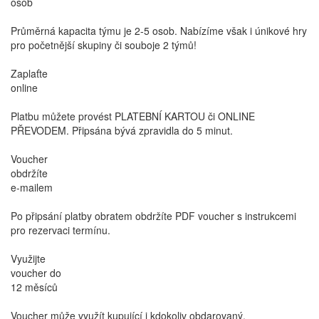
osob
Průměrná kapacita týmu je 2-5 osob. Nabízíme však i únikové hry
pro početnější skupiny či souboje 2 týmů!
Zaplaťte
online
Platbu můžete provést PLATEBNÍ KARTOU či ONLINE
PŘEVODEM. Připsána bývá zpravidla do 5 minut.
Voucher
obdržíte
e-mailem
Po připsání platby obratem obdržíte PDF voucher s instrukcemi
pro rezervaci termínu.
Využijte
voucher do
12 měsíců
Voucher může využít kupující i kdokoliv obdarovaný.