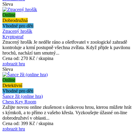
Sleva
Online
Dobrodružná
Vhodné pro děti
Ztracený hrošík
Kryptograf
Ztracený hrošík Je neděle ráno a ošetřovatel v zoologické zahradě
kontroluje a krmí postupně všechna zvířata. Když přijde k pavilonu
hrochů, nachází tam smutný...
Cena od:
270 Kč / skupina
zobrazit hru
Sleva
Online
Detektivní
Vhodné pro děti
Šance žít (online hra)
Chess Key Room
Zažijte novou online zkušenost s únikovou hrou, kterou můžete hrát
s kýmkoli, a to přímo z vašeho křesla. Vyzkoušejte úžasné on-line
dobrodružství v oblasti...
Cena od:
399 Kč / skupina
zobrazit hru