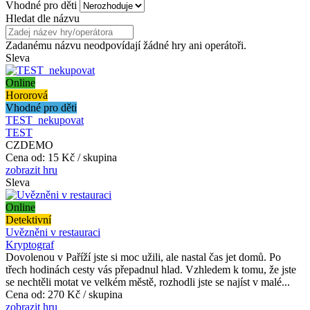
Vhodné pro děti
Hledat dle názvu
Zadanému názvu neodpovídají žádné hry ani operátoři.
Sleva
Online
Hororová
Vhodné pro děti
TEST_nekupovat
TEST
CZDEMO
Cena od:
15 Kč / skupina
zobrazit hru
Sleva
Online
Detektivní
Uvězněni v restauraci
Kryptograf
Dovolenou v Paříží jste si moc užili, ale nastal čas jet domů. Po
třech hodinách cesty vás přepadnul hlad. Vzhledem k tomu, že jste
se nechtěli motat ve velkém městě, rozhodli jste se najíst v malé...
Cena od:
270 Kč / skupina
zobrazit hru