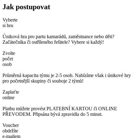
Jak postupovat
Vyberte
si hru
Úniková hra pro partu kamarádů, zaměstnance nebo děti?
Začátečníka či ostříleného řešitele? Vybere si každý!
Zvolte
počet
osob
Průměrná kapacita týmu je 2-5 osob. Nabízíme však i únikové hry
pro početnější skupiny či souboje 2 týmů!
Zaplaťte
online
Platbu můžete provést PLATEBNÍ KARTOU či ONLINE
PŘEVODEM. Připsána bývá zpravidla do 5 minut.
Voucher
obdržíte
e-mailem