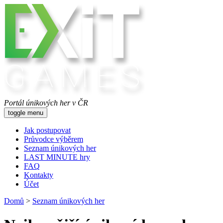
Portál únikových her v ČR
toggle menu
Jak postupovat
Průvodce výběrem
Seznam únikových her
LAST MINUTE hry
FAQ
Kontakty
Účet
Domů
>
Seznam únikových her