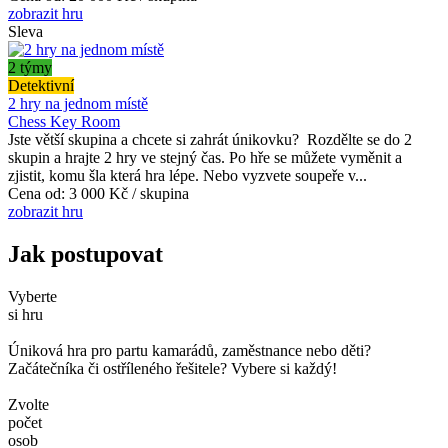
zobrazit hru
Sleva
2 týmy
Detektivní
2 hry na jednom místě
Chess Key Room
Jste větší skupina a chcete si zahrát únikovku? Rozdělte se do 2
skupin a hrajte 2 hry ve stejný čas. Po hře se můžete vyměnit a
zjistit, komu šla která hra lépe. Nebo vyzvete soupeře v...
Cena od:
3 000 Kč / skupina
zobrazit hru
Jak postupovat
Vyberte
si hru
Úniková hra pro partu kamarádů, zaměstnance nebo děti?
Začátečníka či ostříleného řešitele? Vybere si každý!
Zvolte
počet
osob