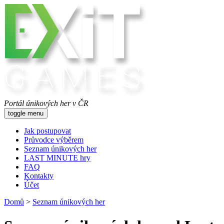
Portál únikových her v ČR
toggle menu
Jak postupovat
Průvodce výběrem
Seznam únikových her
LAST MINUTE hry
FAQ
Kontakty
Účet
Domů
>
Seznam únikových her