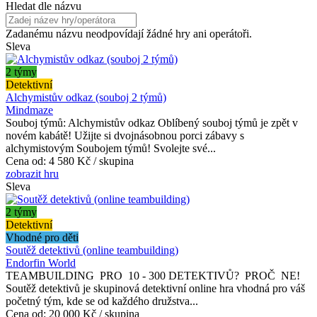
Hledat dle názvu
Zadanému názvu neodpovídají žádné hry ani operátoři.
Sleva
2 týmy
Detektivní
Alchymistův odkaz (souboj 2 týmů)
Mindmaze
Souboj týmů: Alchymistův odkaz Oblíbený souboj týmů je zpět v
novém kabátě! Užijte si dvojnásobnou porci zábavy s
alchymistovým Soubojem týmů! Svolejte své...
Cena od:
4 580 Kč / skupina
zobrazit hru
Sleva
2 týmy
Detektivní
Vhodné pro děti
Soutěž detektivů (online teambuilding)
Endorfin World
TEAMBUILDING PRO 10 - 300 DETEKTIVŮ? PROČ NE!
Soutěž detektivů je skupinová detektivní online hra vhodná pro váš
početný tým, kde se od každého družstva...
Cena od:
20 000 Kč / skupina