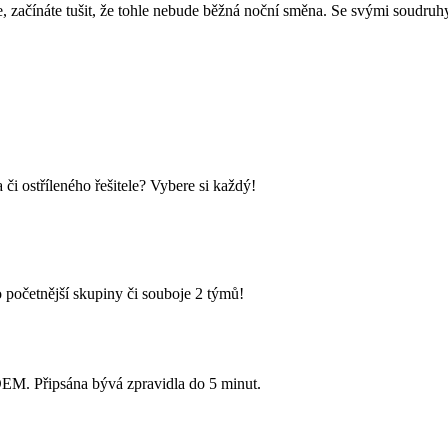
e, začínáte tušit, že tohle nebude běžná noční směna. Se svými soudruhy
i ostříleného řešitele? Vybere si každý!
 početnější skupiny či souboje 2 týmů!
Připsána bývá zpravidla do 5 minut.