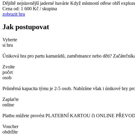
Dějiště nejslavnější jaderné havárie Když místností otřese obří exploz
Cena od:
1 600 Kč / skupina
zobrazit hru
Jak postupovat
Vyberte
si hru
Úniková hra pro partu kamarádů, zaměstnance nebo děti? Začátečníka č
Zvolte
počet
osob
Průměrná kapacita týmu je 2-5 osob. Nabízíme však i únikové hry pro
Zaplaťte
online
Platbu můžete provést PLATEBNÍ KARTOU či ONLINE PŘEVODEM. 
Voucher
obdržíte