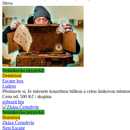
Sleva
Neúnikovka (atypická)
Detektivní
Escape box
Ludens
Představte si, že mávnete kouzelnou hůlkou a celou únikovou místnost
Cena od:
500 Kč / skupina
zobrazit hru
Neúnikovka (atypická)
Hororová
Zkáza Černobylu
Nest Escape