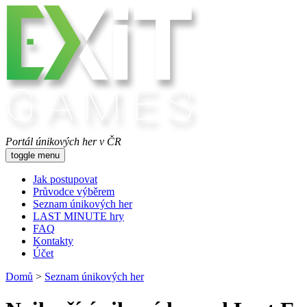
Portál únikových her v ČR
toggle menu
Jak postupovat
Průvodce výběrem
Seznam únikových her
LAST MINUTE hry
FAQ
Kontakty
Účet
Domů
>
Seznam únikových her