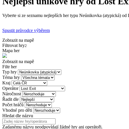
Nejlepší únikové hry od Lost Ex
Vyberte si ze seznamu nejlepších her typu Neúnikovka (atypická) od Lo
Spustit průvodce výběrem
Zobrazit na mapě
Filtrovat hry
2
Mapa her
Zobrazit na mapě
Filtr her
Typ hry
Téma hry
Kraj
Operátor
Náročnost
Řadit dle
Počet hráčů
Vhodné pro děti
Hledat dle názvu
Zadanému názvu neodpovídají žádné hry ani operátoři.