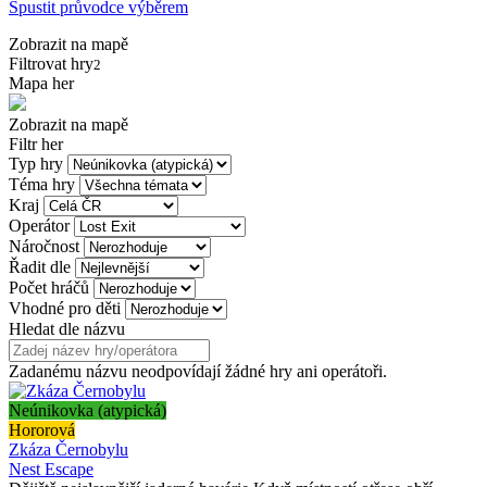
Spustit průvodce výběrem
Zobrazit na mapě
Filtrovat hry
2
Mapa her
Zobrazit na mapě
Filtr her
Typ hry
Téma hry
Kraj
Operátor
Náročnost
Řadit dle
Počet hráčů
Vhodné pro děti
Hledat dle názvu
Zadanému názvu neodpovídají žádné hry ani operátoři.
Neúnikovka (atypická)
Hororová
Zkáza Černobylu
Nest Escape