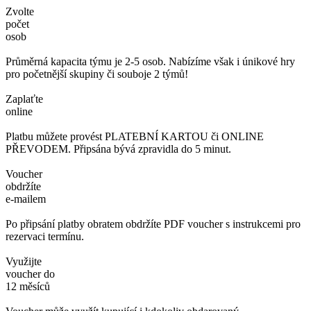
Zvolte
počet
osob
Průměrná kapacita týmu je 2-5 osob. Nabízíme však i únikové hry
pro početnější skupiny či souboje 2 týmů!
Zaplaťte
online
Platbu můžete provést PLATEBNÍ KARTOU či ONLINE
PŘEVODEM. Připsána bývá zpravidla do 5 minut.
Voucher
obdržíte
e-mailem
Po připsání platby obratem obdržíte PDF voucher s instrukcemi pro
rezervaci termínu.
Využijte
voucher do
12 měsíců