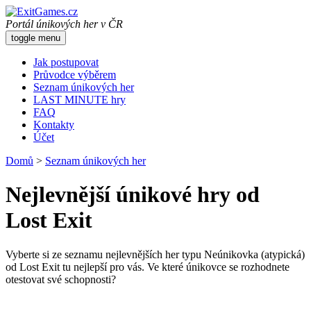
Portál únikových her v ČR
toggle menu
Jak postupovat
Průvodce výběrem
Seznam únikových her
LAST MINUTE hry
FAQ
Kontakty
Účet
Domů
>
Seznam únikových her
Nejlevnější únikové hry od
Lost Exit
Vyberte si ze seznamu nejlevnějších her typu Neúnikovka (atypická)
od Lost Exit tu nejlepší pro vás. Ve které únikovce se rozhodnete
otestovat své schopnosti?