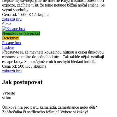
Dějiště nejslavnější jaderné havárie Když místností otřese obří
exploze, začínáte tušit, že tohle nebude běžná noční směna. Se
svými soudruhy...
Cena od:
1 600 Kč / skupina
zobrazit hru
Sleva
Neúnikovka (atypická)
Detektivní
Escape box
Ludens
Představte si, že mávnete kouzelnou hůlkou a celou únikovou
místnost zmenšíte do jednoho kufru. Tak takhle nějak vznikají
escape boxy. Samozřejmě v nich nechybí hledání indicií,...
Cena od:
500 Kč / skupina
zobrazit hru
Jak postupovat
Vyberte
si hru
Úniková hra pro partu kamarádů, zaměstnance nebo děti?
Začátečníka či ostříleného řešitele? Vybere si každý!