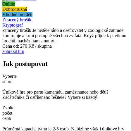
Online
Dobrodružná
Vhodné pro děti
Ztracený hrošík
Kryptograf
Ztracený hrošík Je neděle ráno a ošetřovatel v zoologické zahradě
kontroluje a krmí postupně všechna zvířata. Když přijde k pavilonu
hrochů, nachází tam smutný...
Cena od:
270 Kč / skupina
zobrazit hru
Jak postupovat
Vyberte
si hru
Úniková hra pro partu kamarádů, zaměstnance nebo děti?
Začátečníka či ostříleného řešitele? Vybere si každý!
Zvolte
počet
osob
Průměrná kapacita týmu je 2-5 osob. Nabízíme však i únikové hry