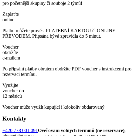
pro početnější skupiny či souboje 2 týmů!
Zaplaťte
online
Platbu můžete provést PLATEBNÍ KARTOU či ONLINE
PŘEVODEM. Připsána bývá zpravidla do 5 minut.
Voucher
obdržíte
e-mailem
Po připsání platby obratem obdržíte PDF voucher s instrukcemi pro
rezervaci termínu.
Využijte
voucher do
12 měsíců
Voucher může využít kupující i kdokoliv obdarovaný.
Kontakty
+420 778 001 091
Oveřování volných termínů (ne rezervace)
,
obecné dotazy