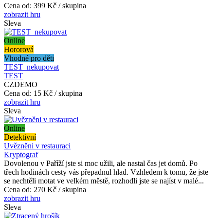
Cena od:
399 Kč / skupina
zobrazit hru
Sleva
Online
Hororová
Vhodné pro děti
TEST_nekupovat
TEST
CZDEMO
Cena od:
15 Kč / skupina
zobrazit hru
Sleva
Online
Detektivní
Uvězněni v restauraci
Kryptograf
Dovolenou v Paříží jste si moc užili, ale nastal čas jet domů. Po
třech hodinách cesty vás přepadnul hlad. Vzhledem k tomu, že jste
se nechtěli motat ve velkém městě, rozhodli jste se najíst v malé...
Cena od:
270 Kč / skupina
zobrazit hru
Sleva