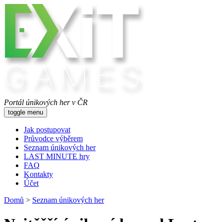
Portál únikových her v ČR
toggle menu
Jak postupovat
Průvodce výběrem
Seznam únikových her
LAST MINUTE hry
FAQ
Kontakty
Účet
Domů
>
Seznam únikových her