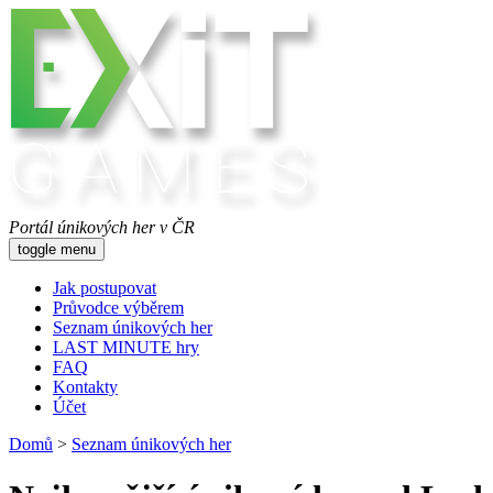
Portál únikových her v ČR
toggle menu
Jak postupovat
Průvodce výběrem
Seznam únikových her
LAST MINUTE hry
FAQ
Kontakty
Účet
Domů
>
Seznam únikových her