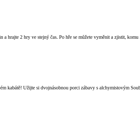
 a hrajte 2 hry ve stejný čas. Po hře se můžete vyměnit a zjistit, komu 
ém kabátě! Užijte si dvojnásobnou porci zábavy s alchymistovým Soub