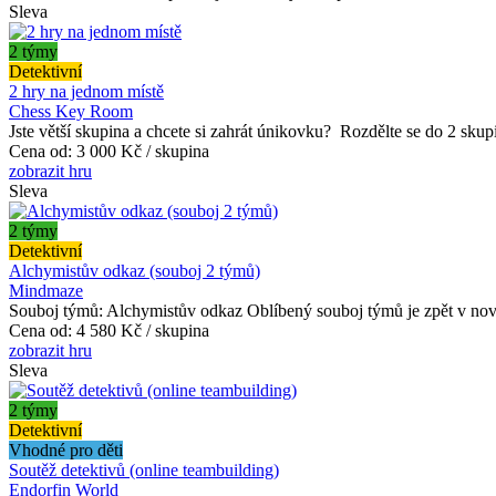
Sleva
2 týmy
Detektivní
2 hry na jednom místě
Chess Key Room
Jste větší skupina a chcete si zahrát únikovku? Rozdělte se do 2 skupin
Cena od:
3 000 Kč / skupina
zobrazit hru
Sleva
2 týmy
Detektivní
Alchymistův odkaz (souboj 2 týmů)
Mindmaze
Souboj týmů: Alchymistův odkaz Oblíbený souboj týmů je zpět v nov
Cena od:
4 580 Kč / skupina
zobrazit hru
Sleva
2 týmy
Detektivní
Vhodné pro děti
Soutěž detektivů (online teambuilding)
Endorfin World