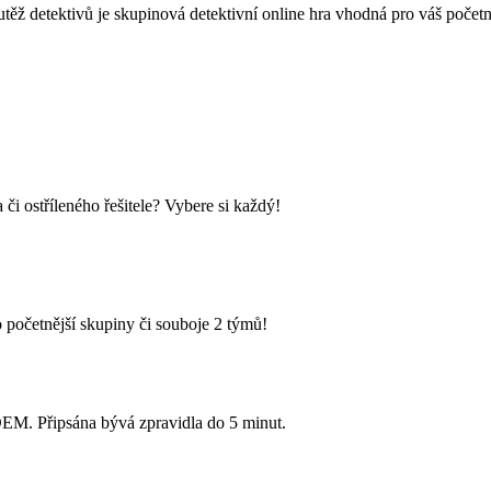
vů je skupinová detektivní online hra vhodná pro váš početný tý
i ostříleného řešitele? Vybere si každý!
 početnější skupiny či souboje 2 týmů!
Připsána bývá zpravidla do 5 minut.