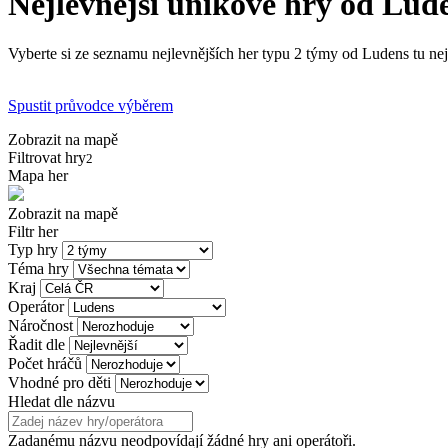
Nejlevnější únikové hry od Lud
Vyberte si ze seznamu nejlevnějších her typu 2 týmy od Ludens tu nej
Spustit průvodce výběrem
Zobrazit na mapě
Filtrovat hry
2
Mapa her
Zobrazit na mapě
Filtr her
Typ hry
Téma hry
Kraj
Operátor
Náročnost
Řadit dle
Počet hráčů
Vhodné pro děti
Hledat dle názvu
Zadanému názvu neodpovídají žádné hry ani operátoři.