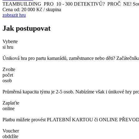
TEAMBUILDING PRO 10 - 300 DETEKTIVŮ? PROČ NE! Soutěž detekti
Cena od:
20 000 Kč / skupina
zobrazit hru
Jak postupovat
Vyberte
si hru
Úniková hra pro partu kamarádů, zaměstnance nebo děti? Začátečníka č
Zvolte
počet
osob
Průměrná kapacita týmu je 2-5 osob. Nabízíme však i únikové hry pro
Zaplaťte
online
Platbu můžete provést PLATEBNÍ KARTOU či ONLINE PŘEVODEM. 
Voucher
obdržíte