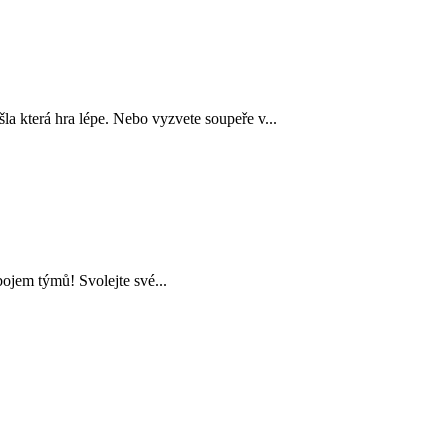
šla která hra lépe. Nebo vyzvete soupeře v...
ojem týmů! Svolejte své...