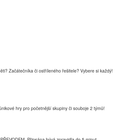
i? Začátečníka či ostříleného řešitele? Vybere si každý!
nikové hry pro početnější skupiny či souboje 2 týmů!
PŘEVODEM. Připsána bývá zpravidla do 5 minut.