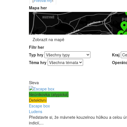
Filtrovat hry
1
Mapa her
Zobrazit na mapě
Filtr her
Typ hry
Kraj
Téma hry
Operáto
Sleva
Neúnikovka (atypická)
Detektivní
Escape box
Ludens
Představte si, že mávnete kouzelnou hůlkou a celou ú
indicií,...