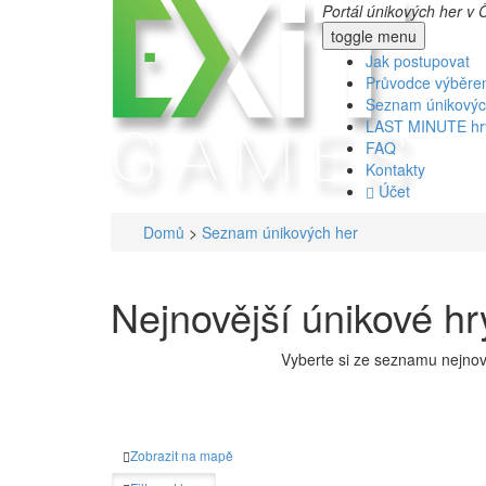
Portál únikových her v 
toggle menu
Jak postupovat
Průvodce výběr
Seznam únikovýc
LAST MINUTE hr
FAQ
Kontakty
Účet
Domů
>
Seznam únikových her
Nejnovější únikové h
Vyberte si ze seznamu nejnově
Zobrazit na mapě