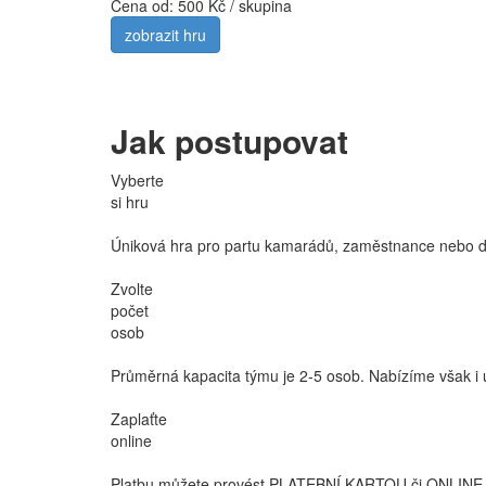
Cena od:
500 Kč / skupina
zobrazit hru
Jak postupovat
Vyberte
si hru
Úniková hra pro partu kamarádů, zaměstnance nebo dět
Zvolte
počet
osob
Průměrná kapacita týmu je 2-5 osob. Nabízíme však i ú
Zaplaťte
online
Platbu můžete provést PLATEBNÍ KARTOU či ONLINE 