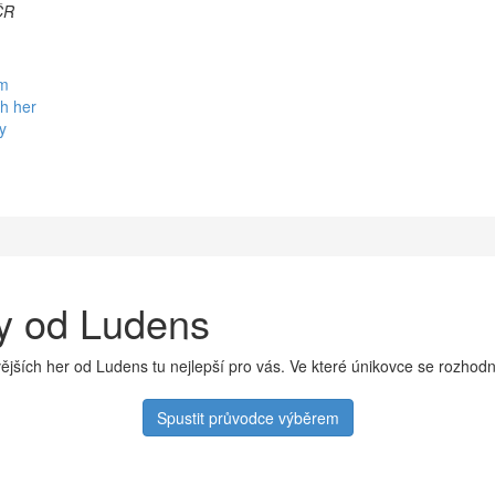
ČR
em
h her
y
ry od Ludens
jších her od Ludens tu nejlepší pro vás. Ve které únikovce se rozhod
Spustit průvodce výběrem