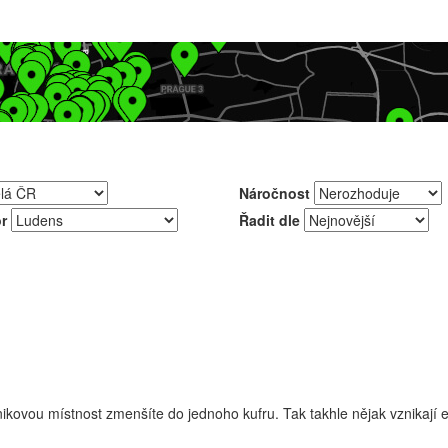
Náročnost
r
Řadit dle
nikovou místnost zmenšíte do jednoho kufru. Tak takhle nějak vznikají