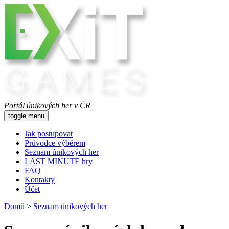
Portál únikových her v ČR
toggle menu
Jak postupovat
Průvodce výběrem
Seznam únikových her
LAST MINUTE hry
FAQ
Kontakty
Účet
Domů
>
Seznam únikových her