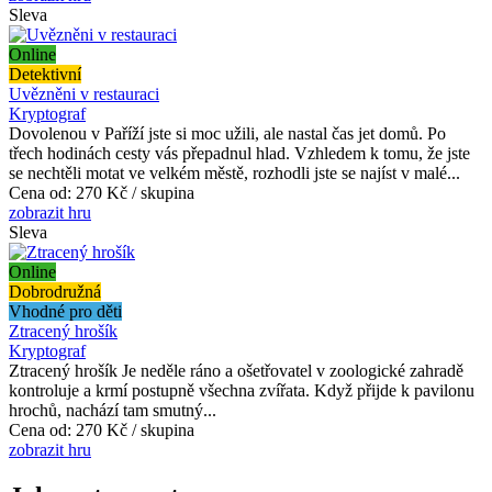
Sleva
Online
Detektivní
Uvězněni v restauraci
Kryptograf
Dovolenou v Paříží jste si moc užili, ale nastal čas jet domů. Po
třech hodinách cesty vás přepadnul hlad. Vzhledem k tomu, že jste
se nechtěli motat ve velkém městě, rozhodli jste se najíst v malé...
Cena od:
270 Kč / skupina
zobrazit hru
Sleva
Online
Dobrodružná
Vhodné pro děti
Ztracený hrošík
Kryptograf
Ztracený hrošík Je neděle ráno a ošetřovatel v zoologické zahradě
kontroluje a krmí postupně všechna zvířata. Když přijde k pavilonu
hrochů, nachází tam smutný...
Cena od:
270 Kč / skupina
zobrazit hru