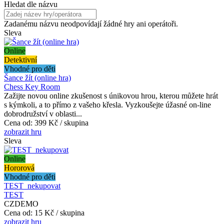
Hledat dle názvu
Zadanému názvu neodpovídají žádné hry ani operátoři.
Sleva
Online
Detektivní
Vhodné pro děti
Šance žít (online hra)
Chess Key Room
Zažijte novou online zkušenost s únikovou hrou, kterou můžete hrát
s kýmkoli, a to přímo z vašeho křesla. Vyzkoušejte úžasné on-line
dobrodružství v oblasti...
Cena od:
399 Kč / skupina
zobrazit hru
Sleva
Online
Hororová
Vhodné pro děti
TEST_nekupovat
TEST
CZDEMO
Cena od:
15 Kč / skupina
zobrazit hru