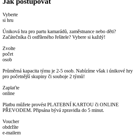
Jak postupovat
Vyberte
si hru
Úniková hra pro partu kamarádů, zaměstnance nebo děti?
Začátečníka či ostříleného řešitele? Vybere si každý!
Zvolte
počet
osob
Průměrná kapacita týmu je 2-5 osob. Nabízíme však i únikové hry
pro početnější skupiny či souboje 2 týmů!
Zaplaťte
online
Platbu můžete provést PLATEBNÍ KARTOU či ONLINE
PŘEVODEM. Připsána bývá zpravidla do 5 minut.
Voucher
obdržíte
e-mailem