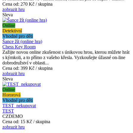
Cena od:
270 Kč / skupina
zobrazit hru
Sleva
Online
Detektivní
Vhodné pro děti
Šance žít (online hra)
Chess Key Room
Zažijte novou online zkušenost s únikovou hrou, kterou můžete hrát
s kýmkoli, a to přímo z vašeho křesla. Vyzkoušejte úžasné on-line
dobrodružství v oblasti...
Cena od:
399 Kč / skupina
zobrazit hru
Sleva
Online
Hororová
Vhodné pro děti
TEST_nekupovat
TEST
CZDEMO
Cena od:
15 Kč / skupina
zobrazit hru