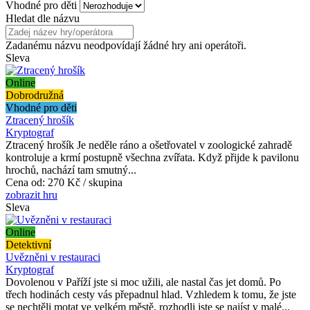
Vhodné pro děti
Hledat dle názvu
Zadanému názvu neodpovídají žádné hry ani operátoři.
Sleva
Online
Dobrodružná
Vhodné pro děti
Ztracený hrošík
Kryptograf
Ztracený hrošík Je neděle ráno a ošetřovatel v zoologické zahradě
kontroluje a krmí postupně všechna zvířata. Když přijde k pavilonu
hrochů, nachází tam smutný...
Cena od:
270 Kč / skupina
zobrazit hru
Sleva
Online
Detektivní
Uvězněni v restauraci
Kryptograf
Dovolenou v Paříží jste si moc užili, ale nastal čas jet domů. Po
třech hodinách cesty vás přepadnul hlad. Vzhledem k tomu, že jste
se nechtěli motat ve velkém městě, rozhodli jste se najíst v malé...