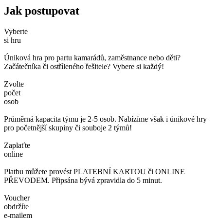
Jak postupovat
Vyberte
si hru
Úniková hra pro partu kamarádů, zaměstnance nebo děti?
Začátečníka či ostříleného řešitele? Vybere si každý!
Zvolte
počet
osob
Průměrná kapacita týmu je 2-5 osob. Nabízíme však i únikové hry
pro početnější skupiny či souboje 2 týmů!
Zaplaťte
online
Platbu můžete provést PLATEBNÍ KARTOU či ONLINE
PŘEVODEM. Připsána bývá zpravidla do 5 minut.
Voucher
obdržíte
e-mailem