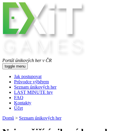
Portál únikových her v ČR
toggle menu
Jak postupovat
Průvodce výběrem
Seznam únikových her
LAST MINUTE hry
FAQ
Kontakty
Účet
Domů
>
Seznam únikových her