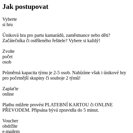
Jak postupovat
Vyberte
si hru
Úniková hra pro partu kamarádů, zaměstnance nebo děti?
Začátečníka či ostříleného řešitele? Vybere si každý!
Zvolte
počet
osob
Průměrná kapacita týmu je 2-5 osob. Nabízíme však i únikové hry
pro početnější skupiny či souboje 2 týmů!
Zaplaťte
online
Platbu můžete provést PLATEBNÍ KARTOU či ONLINE
PŘEVODEM. Připsána bývá zpravidla do 5 minut.
Voucher
obdržíte
e-mailem