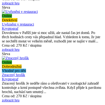
zobrazit hru
Sleva
Online
Detektivní
Uvězněni v restauraci
Kryptograf
Dovolenou v Paříží jste si moc užili, ale nastal čas jet domů. Po
třech hodinách cesty vás přepadnul hlad. Vzhledem k tomu, že jste
se nechtěli motat ve velkém městě, rozhodli jste se najíst v malé...
Cena od:
270 Kč / skupina
zobrazit hru
Sleva
Online
Dobrodružná
Vhodné pro děti
Ztracený hrošík
Kryptograf
Ztracený hrošík Je neděle ráno a ošetřovatel v zoologické zahradě
kontroluje a krmí postupně všechna zvířata. Když přijde k pavilonu
hrochů, nachází tam smutný...
Cena od:
270 Kč / skupina
zobrazit hru