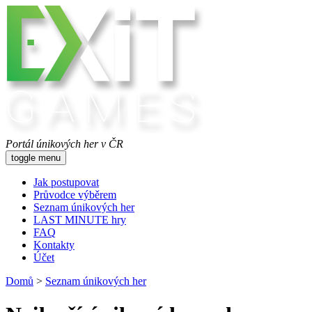
Portál únikových her v ČR
toggle menu
Jak postupovat
Průvodce výběrem
Seznam únikových her
LAST MINUTE hry
FAQ
Kontakty
Účet
Domů
>
Seznam únikových her