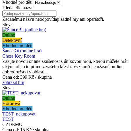
Vhodné pro děti
Hledat dle názvu
Zadanému názvu neodpovídají žádné hry ani operátoři.
Sleva
Online
Detektivní
Vhodné pro děti
Šance žít (online hra)
Chess Key Room
Zažijte novou online zkušenost s únikovou hrou, kterou můžete hrát
s kýmkoli, a to přímo z vašeho křesla. Vyzkoušejte úžasné on-line
dobrodružství v oblasti...
Cena od:
399 Kč / skupina
zobrazit hru
Sleva
Online
Hororová
Vhodné pro děti
TEST_nekupovat
TEST
CZDEMO
Cena od:
15 Kč / skupina