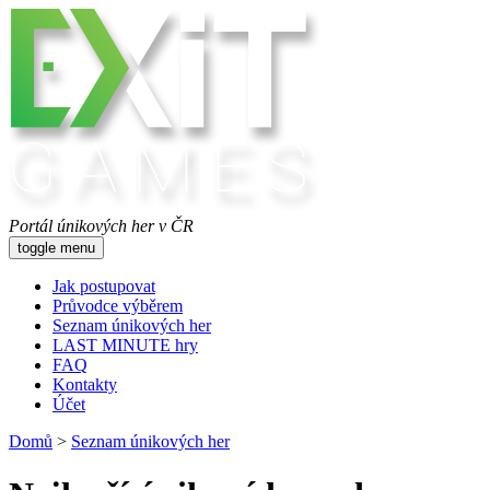
Portál únikových her v ČR
toggle menu
Jak postupovat
Průvodce výběrem
Seznam únikových her
LAST MINUTE hry
FAQ
Kontakty
Účet
Domů
>
Seznam únikových her