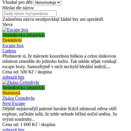
Vhodné pro děti
Hledat dle názvu
Zadanému názvu neodpovídají žádné hry ani operátoři.
Sleva
Neúnikovka (atypická)
Detektivní
Escape box
Ludens
Představte si, že mávnete kouzelnou hůlkou a celou únikovou
místnost zmenšíte do jednoho kufru. Tak takhle nějak vznikají
escape boxy. Samozřejmě v nich nechybí hledání indicií,...
Cena od:
500 Kč / skupina
zobrazit hru
Neúnikovka (atypická)
Hororová
Zkáza Černobylu
Nest Escape
Dějiště nejslavnější jaderné havárie Když místností otřese obří
exploze, začínáte tušit, že tohle nebude běžná noční směna. Se
svými soudruhy...
Cena od:
1 600 Kč / skupina
zobrazit hru