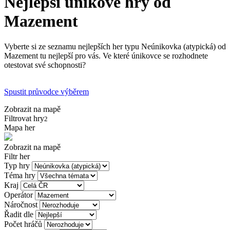
Nejlepší únikové hry od
Mazement
Vyberte si ze seznamu nejlepších her typu Neúnikovka (atypická) od
Mazement tu nejlepší pro vás. Ve které únikovce se rozhodnete
otestovat své schopnosti?
Spustit průvodce výběrem
Zobrazit na mapě
Filtrovat hry
2
Mapa her
Zobrazit na mapě
Filtr her
Typ hry
Téma hry
Kraj
Operátor
Náročnost
Řadit dle
Počet hráčů