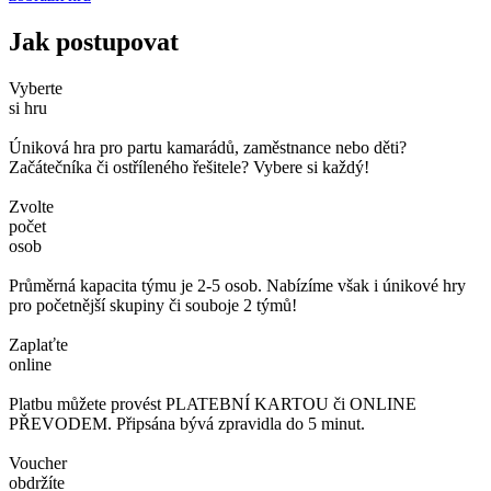
Jak postupovat
Vyberte
si hru
Úniková hra pro partu kamarádů, zaměstnance nebo děti?
Začátečníka či ostříleného řešitele? Vybere si každý!
Zvolte
počet
osob
Průměrná kapacita týmu je 2-5 osob. Nabízíme však i únikové hry
pro početnější skupiny či souboje 2 týmů!
Zaplaťte
online
Platbu můžete provést PLATEBNÍ KARTOU či ONLINE
PŘEVODEM. Připsána bývá zpravidla do 5 minut.
Voucher
obdržíte