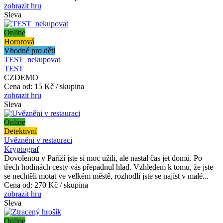
zobrazit hru
Sleva
Online
Hororová
Vhodné pro děti
TEST_nekupovat
TEST
CZDEMO
Cena od:
15 Kč / skupina
zobrazit hru
Sleva
Online
Detektivní
Uvězněni v restauraci
Kryptograf
Dovolenou v Paříží jste si moc užili, ale nastal čas jet domů. Po
třech hodinách cesty vás přepadnul hlad. Vzhledem k tomu, že jste
se nechtěli motat ve velkém městě, rozhodli jste se najíst v malé...
Cena od:
270 Kč / skupina
zobrazit hru
Sleva
Online