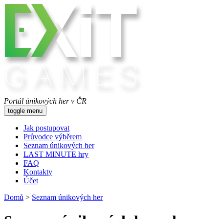
Portál únikových her v ČR
toggle menu
Jak postupovat
Průvodce výběrem
Seznam únikových her
LAST MINUTE hry
FAQ
Kontakty
Účet
Domů
>
Seznam únikových her