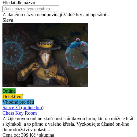
Hledat dle názvu
Zadanému názvu neodpovídají žádné hry ani operátoři.
Sleva
Online
Detektivní
Vhodné pro děti
Šance žít (online hra)
Chess Key Room
Zažijte novou online zkušenost s únikovou hrou, kterou můžete hrát
s kýmkoli, a to přímo z vašeho křesla. Vyzkoušejte úžasné on-line
dobrodružství v oblasti...
Cena od:
399 Kč / skupina