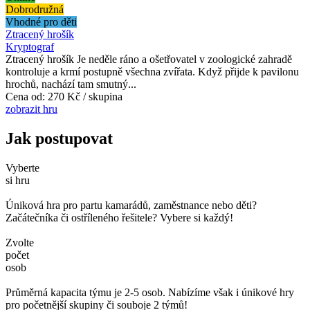
Dobrodružná
Vhodné pro děti
Ztracený hrošík
Kryptograf
Ztracený hrošík Je neděle ráno a ošetřovatel v zoologické zahradě
kontroluje a krmí postupně všechna zvířata. Když přijde k pavilonu
hrochů, nachází tam smutný...
Cena od:
270 Kč / skupina
zobrazit hru
Jak postupovat
Vyberte
si hru
Úniková hra pro partu kamarádů, zaměstnance nebo děti?
Začátečníka či ostříleného řešitele? Vybere si každý!
Zvolte
počet
osob
Průměrná kapacita týmu je 2-5 osob. Nabízíme však i únikové hry
pro početnější skupiny či souboje 2 týmů!