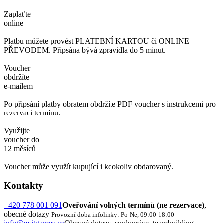
Zaplaťte
online
Platbu můžete provést PLATEBNÍ KARTOU či ONLINE
PŘEVODEM. Připsána bývá zpravidla do 5 minut.
Voucher
obdržíte
e-mailem
Po připsání platby obratem obdržíte PDF voucher s instrukcemi pro
rezervaci termínu.
Využijte
voucher do
12 měsíců
Voucher může využít kupující i kdokoliv obdarovaný.
Kontakty
+420 778 001 091
Oveřování volných termínů (ne rezervace)
,
obecné dotazy
Provozní doba infolinky: Po-Ne, 09:00-18:00
info@exitgames.cz
Obecné dotazy, spolupráce, teambuilding